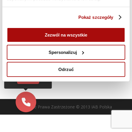
i
widoka
Zasubskrybuj kalendarz
Pokaż szczegóły
Zezwól na wszystkie
Cześć!
Czy chcesz,
Spersonalizuj
żebyśmy oddzwonili
do Ciebie za darmo
w
28
sekund?
Odrzuć
TAK
Wszelkie Prawa Zastrzeżone © 2013 IAB Polska