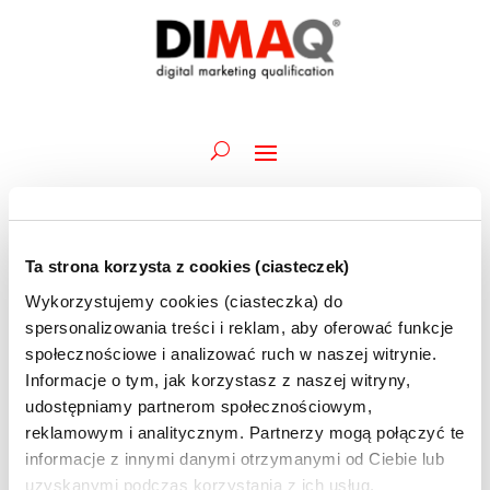
Ta strona korzysta z cookies (ciasteczek)
Wydarzenia
Wykorzystujemy cookies (ciasteczka) do
Brak wydarzenia zaplanowanych na 22 lipca 2024. Przejdź do
for
Powiadomienie
następnego nadchodzącego wydarzenia
.
spersonalizowania treści i reklam, aby oferować funkcje
22
społecznościowe i analizować ruch w naszej witrynie.
Wydarz
Wy
lipca
22.07.2024
Szukaj
Informacje o tym, jak korzystasz z naszej witryny,
Dzień
Wid
Nawiga
2024
udostępniamy partnerom społecznościowym,
Wybierz
naw
po
reklamowym i analitycznym. Partnerzy mogą połączyć te
datę.
Poprzedni dzień
Następny dzień
wyszuk
informacje z innymi danymi otrzymanymi od Ciebie lub
uzyskanymi podczas korzystania z ich usług.