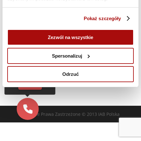
Planowanie kampanii w oparciu o brief |
B.Sikora | 23-27.10 | Szkolenie ONLINE
Pokaż szczegóły
Zezwól na wszystkie
Poprzedni dzień
Następny dzień
Cześć!
Czy chcesz,
Spersonalizuj
żebyśmy oddzwonili
Zasubskrybuj kalendarz
do Ciebie za darmo
w
28
sekund?
Odrzuć
TAK
Wszelkie Prawa Zastrzeżone © 2013 IAB Polska