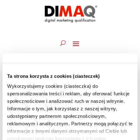
Ta strona korzysta z cookies (ciasteczek)
Wydarzenia
Wydarz
Wy
25.10.2023
Szukaj
Dzień
Wykorzystujemy cookies (ciasteczka) do
Wid
Nawiga
for
Wybierz
naw
spersonalizowania treści i reklam, aby oferować funkcje
po
Trwające
25
datę.
społecznościowe i analizować ruch w naszej witrynie.
wyszuk
października
Informacje o tym, jak korzystasz z naszej witryny,
18 października 2023 @ 13:15
-
27 października 2023 @ 16:00
i
Akademia DIMAQ Professional | M.Szczur | 18-
2023
udostępniamy partnerom społecznościowym,
widoka
27.10 | szkolenie ONLINE | BRAK MIEJSC
reklamowym i analitycznym. Partnerzy mogą połączyć te
informacje z innymi danymi otrzymanymi od Ciebie lub
uzyskanymi podczas korzystania z ich usług.
23 października 2023 @ 13:30
-
27 października 2023 @ 16:30