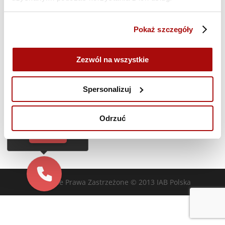
Poprzedni dzień
Następny dzień
Pokaż szczegóły
Zasubskrybuj kalendarz
Zezwól na wszystkie
Cześć!
Czy chcesz,
Spersonalizuj
żebyśmy oddzwonili
do Ciebie za darmo
w
28
sekund?
Odrzuć
TAK
Wszelkie Prawa Zastrzeżone © 2013 IAB Polska