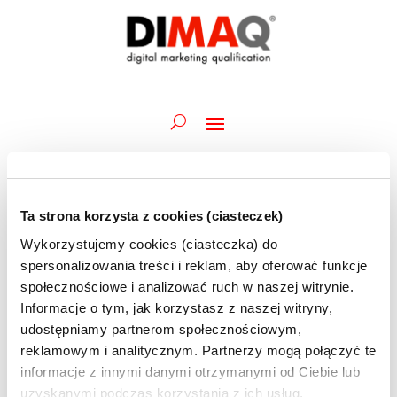
Ta strona korzysta z cookies (ciasteczek)
Wydarzenia
Wydarz
Wy
20.10.2023
Szukaj
Dzień
Wykorzystujemy cookies (ciasteczka) do
Wid
Nawiga
for
Wybierz
naw
spersonalizowania treści i reklam, aby oferować funkcje
po
Trwające
20
datę.
społecznościowe i analizować ruch w naszej witrynie.
wyszuk
października
Informacje o tym, jak korzystasz z naszej witryny,
18 października 2023 @ 13:15
-
27 października 2023 @ 16:00
i
Akademia DIMAQ Professional | M.Szczur | 18-
2023
udostępniamy partnerom społecznościowym,
widoka
27.10 | szkolenie ONLINE | BRAK MIEJSC
reklamowym i analitycznym. Partnerzy mogą połączyć te
informacje z innymi danymi otrzymanymi od Ciebie lub
uzyskanymi podczas korzystania z ich usług.