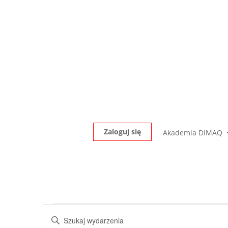
Zaloguj się
Akademia DIMAQ
Wydarzenia
Wydarzenia
Wpisz
Nawigacja
for
słowo