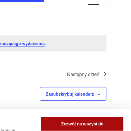
nawigacja
hodzącego wydarzenia
.
Następny dzień
Zasubskrybuj kalendarz
Zezwól na wszystkie
 funkcje