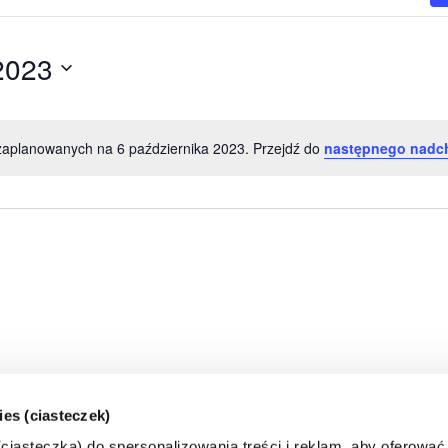
2023
zaplanowanych na 6 października 2023. Przejdź do
następnego nadc
Powiadomienie
ies (ciasteczek)
iasteczka) do spersonalizowania treści i reklam, aby oferować