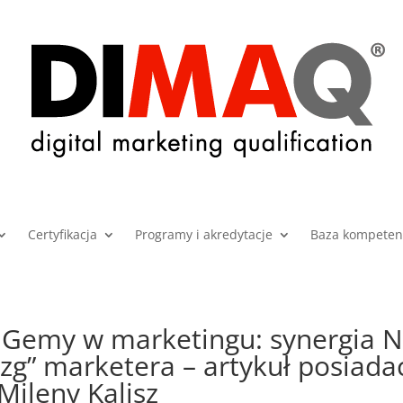
Certyfikacja
Programy i akredytacje
Baza kompetenc
e Gemy w marketingu: synergia 
g” marketera – artykuł posiadac
Mileny Kalisz