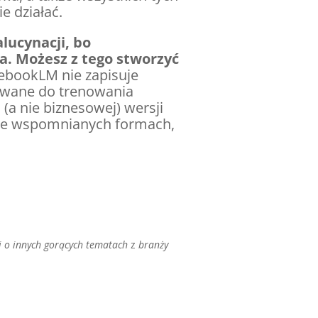
e działać.
alucynacji, bo
ia. Możesz z tego stworzyć
ebookLM nie zapisuje
tywane do trenowania
a nie biznesowej) wersji
 we wspomnianych formach,
ej o innych gorących tematach
z
branży