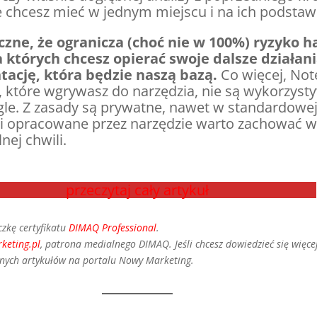
 chcesz mieć w jednym miejscu i na ich podstawi
czne, że ogranicza (choć nie w 100%) ryzyko h
 których chcesz opierać swoje dalsze działan
tację, która będzie naszą bazą.
Co więcej, Not
y, które wgrywasz do narzędzia, nie są wykorzys
e. Z zasady są prywatne, nawet w standardowej (
iki opracowane przez narzędzie warto zachować
ej chwili.
przeczytaj cały artykuł
czkę certyfikatu
DIMAQ Professional
.
keting.pl
, patrona medialnego DIMAQ.
Jeśli chcesz dowiedzieć się więc
nnych artykułów na portalu Nowy Marketing.