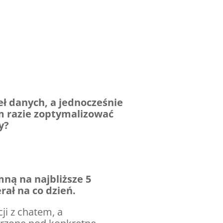
eł danych, a jednocześnie
im razie zoptymalizować
y?
ną na najbliższe 5
rał na co dzień.
ji z chatem, a