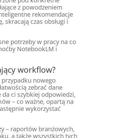
orzone pod konkretne
iałające z powodzeniem
 inteligentne rekomendacje
 skracają czas obsługi i
sne potrzeby w pracy na co
choćby NotebookLM i
ający workflow?
 w przypadku nowego
 łatwością zebrać dane
e da ci szybkiej odpowiedzi,
mów – co ważne, opartą na
następnie wykorzystać
dzy – raportów branżowych,
ku, a także wszystkich tych