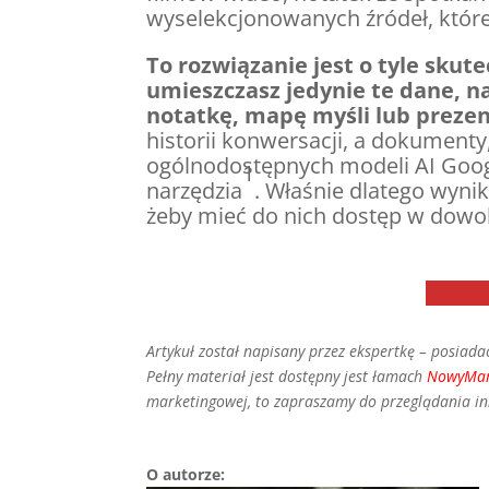
wyselekcjonowanych źródeł, które
To rozwiązanie jest o tyle skute
umieszczasz jedynie te dane, na
notatkę, mapę myśli lub prezen
historii konwersacji, a dokument
ogólnodostępnych modeli AI Googl
1
narzędzia
. Właśnie dlatego wyn
żeby mieć do nich dostęp w dowoln
Artykuł został napisany przez ekspertkę – posiada
Pełny materiał jest dostępny jest łamach
NowyMar
marketingowej, to zapraszamy do przeglądania i
O autorze: