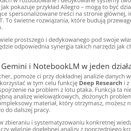
padkach w rozbudowane i dedykowane systemy tw
. Jak pokazuje przykład Allegro – mogą to być dz
ące spersonalizowane treści na stronie głównej,
. To świetne rozwiązania, które budują przewagę,
.
 o wiele prostszego i dedykowanego pod swoje wła
zie odpowiednia synergia takich narzędzi jak 
yć Gemini i NotebookLM w jeden dział
rcher, pomoże ci przy dokładnej analizie danych
korzystać w tym celu funkcję
Deep Research
i z
spojrzenie na problem z lotu ptaka. Funkcja ta ni
łębną analizę wielowątkowych, złożonych proble
Kompleksowy materiał, który otrzymasz, możesz 
o do dalszej pracy.
y w zbieraniu i systematyzowaniu konkretnej wie
czy właśnie dogłębnej analizy z poprzedniego kro