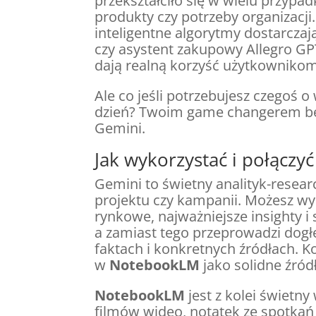
przekształciło się w wielu przy
produkty czy potrzeby organizacji
inteligentne algorytmy dostarczaj
czy asystent zakupowy Allegro GPT
dają realną korzyść użytkownikom
Ale co jeśli potrzebujesz czegoś
dzień? Twoim game changerem będ
Gemini.
Jak wykorzystać i połącz
Gemini to świetny analityk-resea
projektu czy kampanii. Możesz wy
rynkowe, najważniejsze insighty i 
a zamiast tego przeprowadzi dog
faktach i konkretnych źródłach. 
w
NotebookLM
jako solidne źródł
NotebookLM
jest z kolei świetn
filmów wideo, notatek ze spotkań 