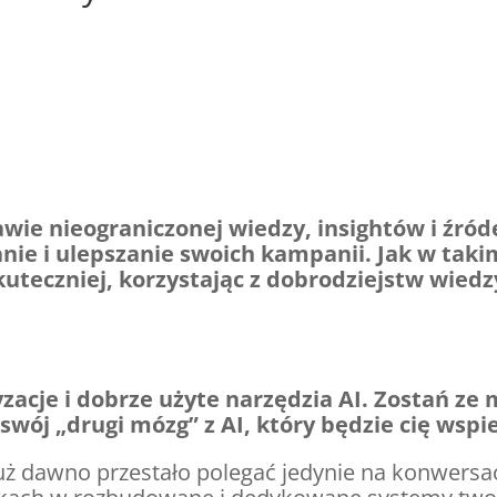
wie nieograniczonej wiedzy, insightów i źród
anie i ulepszanie swoich kampanii. Jak w tak
skuteczniej, korzystając z dobrodziejstw wiedz
cje i dobrze użyte narzędzia AI. Zostań ze m
swój „drugi mózg” z AI, który będzie cię wspie
już dawno przestało polegać jedynie na konwersac