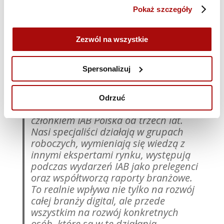
zarówno wewnątrz organizacji, jak i w
Pokaż szczegóły
ramach środowiska branżowego.
–
Program Pracodawca DIMAQ jest
Zezwól na wszystkie
potwierdzeniem, że jesteśmy
zaufanym partnerem w obszarze
Spersonalizuj
digital. To fakt. Jednak dla nas
ważniejszy jest inny wymiar tej
inicjatywy. Jako cała grupa
Odrzuć
marketingowa Good One jesteśmy
członkiem IAB Polska od trzech lat.
Nasi specjaliści działają w grupach
roboczych, wymieniają się wiedzą z
innymi ekspertami rynku, występują
podczas wydarzeń IAB jako prelegenci
oraz współtworzą raporty branżowe.
To realnie wpływa nie tylko na rozwój
całej branży digital, ale przede
wszystkim na rozwój konkretnych
osób, które są w te działania