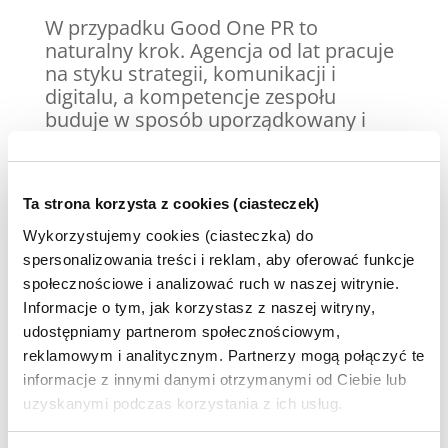
W przypadku Good One PR to
naturalny krok. Agencja od lat pracuje
na styku strategii, komunikacji i
digitalu, a kompetencje zespołu
buduje w sposób uporządkowany i
długofalowy. Certyfikacja DIMAQ nie
jest więc jednorazowym ruchem, ale
częścią większej układanki – sposobu
Ta strona korzysta z cookies (ciasteczek)
myślenia o jakości pracy i
odpowiedzialności za standardy
Wykorzystujemy cookies (ciasteczka) do
rynkowe.
spersonalizowania treści i reklam, aby oferować funkcje
społecznościowe i analizować ruch w naszej witrynie.
Good One PR działa jako część grupy
Informacje o tym, jak korzystasz z naszej witryny,
marketingowej Good One, łącząc PR,
udostępniamy partnerom społecznościowym,
content i działania digital w spójne
reklamowym i analitycznym. Partnerzy mogą połączyć te
projekty komunikacyjne. Zamiast
informacje z innymi danymi otrzymanymi od Ciebie lub
rozdzielać kompetencje na osobne
uzyskanymi podczas korzystania z ich usług.
silosy, stawia na współpracę
specjalistów i wymianę wiedzy –