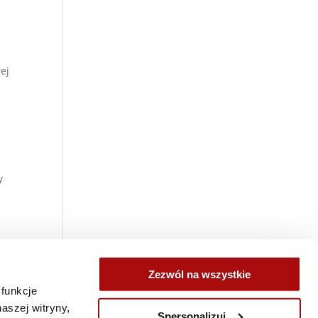
ej
y
,
Zezwól na wszystkie
j
 funkcje
aszej witryny,
Spersonalizuj