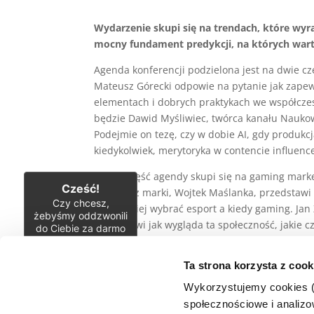
Wydarzenie skupi się na trendach, które wyr
mocny fundament predykcji, na których wart
Agenda konferencji podzielona jest na dwie czę
Mateusz Górecki odpowie na pytanie jak zapew
elementach i dobrych praktykach we współcz
będzie Dawid Myśliwiec, twórca kanału Naukow
Podejmie on tezę, czy w dobie AI, gdy produkc
kiedykolwiek, merytoryka w contencie influence
Druga część agendy skupi się na gaming market
Cześć!
jest przez marki, Wojtek Maślanka, przedstawi
Czy chcesz,
kiedy lepiej wybrać esport a kiedy gaming. Jan
żebyśmy oddzwonili
przedstawi jak wygląda ta społeczność, jakie c
do Ciebie za darmo
zyskują wspierając lokalne transmisje turniej
w
28
sekund?
Ta strona korzysta z cook
TAK
WE!RE Influencers & WE!RE Gamers vol.4
Wykorzystujemy cookies (c
społecznościowe i analizow