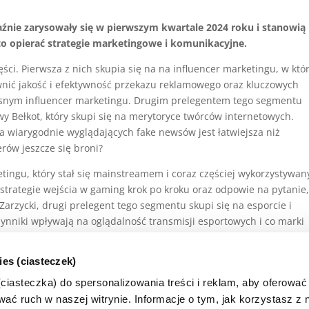
aźnie zarysowały się w pierwszym kwartale 2024 roku i stanowią
o opierać strategie marketingowe i komunikacyjne.
ści. Pierwsza z nich skupia się na na influencer marketingu, w któr
nić jakość i efektywność przekazu reklamowego oraz kluczowych
esnym influencer marketingu. Drugim prelegentem tego segmentu
y Bełkot, który skupi się na merytoryce twórców internetowych.
ja wiarygodnie wyglądających fake newsów jest łatwiejsza niż
rów jeszcze się broni?
ingu, który stał się mainstreamem i coraz częściej wykorzystywan
 strategie wejścia w gaming krok po kroku oraz odpowie na pytanie
 Zarzycki, drugi prelegent tego segmentu skupi się na esporcie i
zynniki wpływają na oglądalność transmisji esportowych i co marki
ów esportowych.
Data: 10-04-
Przejdź do
ies (ciasteczek)
2024
Punkty: 8
wydarzenia
Więce
iasteczka) do spersonalizowania treści i reklam, aby oferować
ać ruch w naszej witrynie. Informacje o tym, jak korzystasz z n