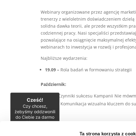
Webinary organizowane przez agencję marketing
trenerzy z wieloletnim doświadczeniem dzielą 
solidna dawka teorii, ale przede wszystkim pr
codziennej pracy. Nasi specjaliści przedstawi
pozwalające na osiągnięcie maksymalnej efek
webinarach to inwestycja w rozwój i profesjon
Najbliższe wydarzenia:
19.09 –
Rola badań w formowaniu strategii
Październik:
3.10 –
Czynniki sukcesu Kampanii Nie mówmy
Cześć!
29.10 –
Komunikacja wizualna kluczem do s
Czy chcesz,
żebyśmy oddzwonili
do Ciebie za darmo
w
28
sekund?
Punktacja za ten event: 2 pkt
Ta strona korzysta z cook
TAK