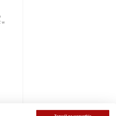
o
ć w