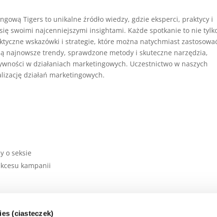
ową Tigers to unikalne źródło wiedzy, gdzie eksperci, praktycy i
się swoimi najcenniejszymi insightami. Każde spotkanie to nie tylk
aktyczne wskazówki i strategie, które można natychmiast zastosowa
ają najnowsze trendy, sprawdzone metody i skuteczne narzędzia,
tywności w działaniach marketingowych. Uczestnictwo w naszych
alizację działań marketingowych.
 o seksie
ukcesu kampanii
ies (ciasteczek)