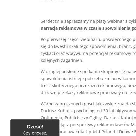
Serdecznie zapraszamy na piąty webinar z cy
narracja reklamowa w czasie spowolnienia g
Po pierwszej części webinaru, poświęconego p
się do kwestii skali tego spowolnienia, branż,
zyskać) oraz wpływu na potencjał reklamowy
kolejnych zagadnień.
W drugiej odsłonie spotkania skupimy się na 
spowolnienia istnieje potrzeba zmian w komunik
treść skutecznego przekazu reklamowego, oraz 
droższe przekazy reklamowe pracowały na rze
Wśród zaproszonych gości jak zwykle znajdą się
Dariusz Kubuj – psycholog, od 30 lat aktywny w
Optimedia, Publicis czy Ogilvy. Dariusz Kubuj
skomentują: z perspektywy reklamodawców Mare
Cześć!
Director pracował dla Upfield Poland i Douwe 
Czy chcesz,