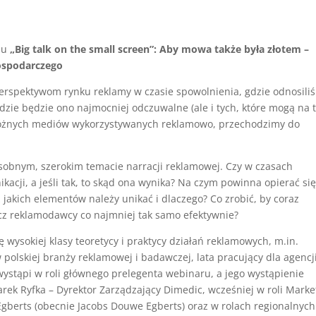
klu
„Big talk on the small screen”: Aby mowa także była złotem –
ospodarczego
erspektywom rynku reklamy w czasie spowolnienia, gdzie odnosili
 gdzie będzie ono najmocniej odczuwalne (ale i tych, które mogą na
 różnych mediów wykorzystywanych reklamowo, przechodzimy do
osobnym, szerokim temacie narracji reklamowej. Czy w czasach
acji, a jeśli tak, to skąd ona wynika? Na czym powinna opierać si
jakich elementów należy unikać i dlaczego? Co zrobić, by coraz
cz reklamodawcy co najmniej tak samo efektywnie?
 wysokiej klasy teoretycy i praktycy działań reklamowych, m.in.
 polskiej branży reklamowej i badawczej, lata pracujący dla agencji 
 wystąpi w roli głównego prelegenta webinaru, a jego wystąpienie
k Ryfka – Dyrektor Zarządzający Dimedic, wcześniej w roli Marke
Egberts (obecnie Jacobs Douwe Egberts) oraz w rolach regionalnych