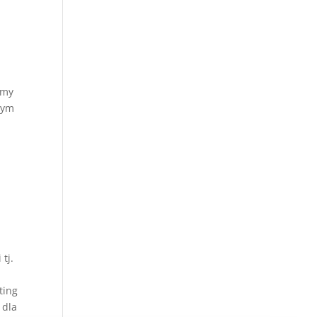
śmy
 tym
ę
tj.
ting
 dla