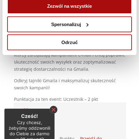
strategii, które pozwolą na efektywniejsze i
Zezwól na wszystkie
bezpieczniejsze wysyłki kampanii do adresów e-mail
na Gmailu.
Spersonalizuj
Dla kogo jest ten webinar?
Webinar jest przeznaczony dla marketerów,
Odrzuć
specjalistów ds. e-mail marketingu oraz wszystkich,
którzy zarządzają kampaniami e-mail i chcą poprawić
skuteczność swoich wysyłek oraz zoptymalizować
strategię dostarczalności na Gmaila.
Odkryj tajniki Gmaila i maksymalizuj skuteczność
swoich kampanii!
Punktacja za ten event: Uczestnik – 2 pkt
Webinar:
Cześć!
Jak
Czy chcesz,
wysyłać
Data:
żebyśmy oddzwonili
kampanie
04-
do Ciebie za darmo
e-mail na
03-
Punkty:
Przejdź do