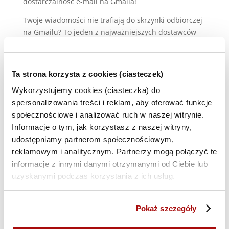
dostarczalność e-mail na Gmaila!
Twoje wiadomości nie trafiają do skrzynki odbiorczej
na Gmailu? To jeden z najważniejszych dostawców
poczty e-mail zarówno w segmencie B2B, jak i B2C,
dlatego znajomość jego struktury, mechanizmów
filtrowania, protokołów uwierzytelniania oraz
Ta strona korzysta z cookies (ciasteczek)
najlepszych praktyk jest kluczowa dla skutecznej
Wykorzystujemy cookies (ciasteczka) do
dostarczalności wiadomości.
spersonalizowania treści i reklam, aby oferować funkcje
Nawet doskonale przygotowane kampanie mogą nie
społecznościowe i analizować ruch w naszej witrynie.
trafiać do odbiorców, jeśli nie spełniają
Informacje o tym, jak korzystasz z naszej witryny,
rygorystycznych wymagań Gmaila. Ale czym
udostępniamy partnerom społecznościowym,
dokładnie one są i jak możemy się do nich
reklamowym i analitycznym. Partnerzy mogą połączyć te
dostosować – zarówno teraz, jak i w przyszłości?
informacje z innymi danymi otrzymanymi od Ciebie lub
Dołącz do naszego webinaru i zdobądź ekspercką
uzyskanymi podczas korzystania z ich usług.
wiedzę na temat tego providera. Jeśli zmagasz się z
niskimi wskaźnikami otwarć, zgłoszeniami spamu czy
Pokaż szczegóły
ciągłymi zmianami algorytmów filtrowania, nasz
webinar dostarczy Ci praktycznych narzędzi i