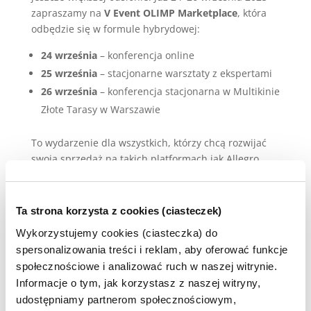
zapraszamy na
V Event OLIMP Marketplace
, która
odbędzie się w formule hybrydowej:
24 września
– konferencja online
25 września
– stacjonarne warsztaty z ekspertami
26 września
– konferencja stacjonarna w Multikinie
Złote Tarasy w Warszawie
To wydarzenie dla wszystkich, którzy chcą rozwijać
swoją sprzedaż na takich platformach jak Allegro,
Amazon, eMAG, Kaufland, Empik i wielu innych –
ponad 17 marketplace’ów w jednym miejscu!
Ta strona korzysta z cookies (ciasteczek)
Dlaczego warto wziąć udział?
Wykorzystujemy cookies (ciasteczka) do
36 prelekcji
prowadzonych przez topowych
spersonalizowania treści i reklam, aby oferować funkcje
praktyków e-commerce
społecznościowe i analizować ruch w naszej witrynie.
Warsztaty na żywo
z konkretnymi rozwiązaniami
Informacje o tym, jak korzystasz z naszej witryny,
dla Twojego biznesu
udostępniamy partnerom społecznościowym,
After Party w Hard Rock Cafe
– networking w