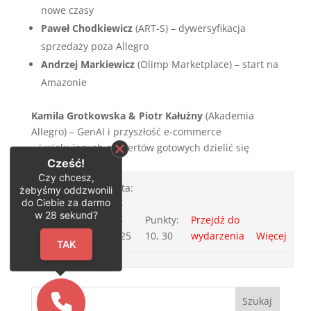
nowe czasy
Paweł Chodkiewicz
(ART‑S) – dywersyfikacja
sprzedaży poza Allegro
Andrzej Markiewicz
(Olimp Marketplace) – start na
Amazonie
Kamila Grotkowska & Piotr Kałużny
(Akademia
Allegro) – GenAI i przyszłość e‑commerce
…i wielu innych ekspertów gotowych dzielić się
Cześć!
praktyczną wiedzą.
Czy chcesz,
Data:
żebyśmy oddzwonili
do Ciebie za darmo
V Event
24-
w
28
sekund?
OLIMP
09-
Punkty:
Przejdź do
Marketplace
2025
10, 30
wydarzenia
Więcej
TAK