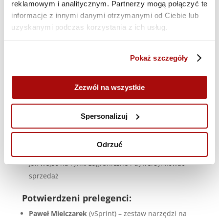
reklamowym i analitycznym. Partnerzy mogą połączyć te
luźnej atmosferze
informacje z innymi danymi otrzymanymi od Ciebie lub
Dodatkowe benefity
: kursy Allegro ADS i Allegro
uzyskanymi podczas korzystania z ich usług.
2.0, certyfikaty, nagrania, pakiet Allegro+, strefa VIP
i inicjatywy eko
Pokaż szczegóły
Czego się nauczysz?
Jak skutecznie sprzedawać na różnych platformach
Zezwól na wszystkie
marketplace
Jak automatyzować procesy, skalować sprzedaż i
Spersonalizuj
chronić markę
Jak rozwijać biznes dzięki AI, reklamom, logistyce i
Odrzuć
optymalizacji VAT
Jak wejść na rynki zagraniczne i dywersyfikować
sprzedaż
Potwierdzeni prelegenci:
Paweł Mielczarek
(vSprint) – zestaw narzędzi na