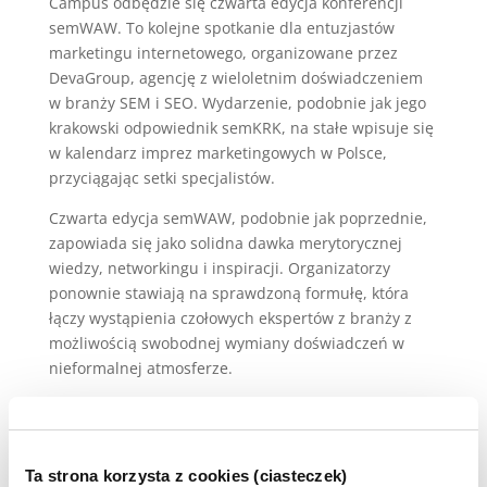
Campus odbędzie się czwarta edycja konferencji
semWAW. To kolejne spotkanie dla entuzjastów
marketingu internetowego, organizowane przez
DevaGroup, agencję z wieloletnim doświadczeniem
w branży SEM i SEO. Wydarzenie, podobnie jak jego
krakowski odpowiednik semKRK, na stałe wpisuje się
w kalendarz imprez marketingowych w Polsce,
przyciągając setki specjalistów.
Czwarta edycja semWAW, podobnie jak poprzednie,
zapowiada się jako solidna dawka merytorycznej
wiedzy, networkingu i inspiracji. Organizatorzy
ponownie stawiają na sprawdzoną formułę, która
łączy wystąpienia czołowych ekspertów z branży z
możliwością swobodnej wymiany doświadczeń w
nieformalnej atmosferze.
Ekspercka wiedza i gorące tematy
Na scenie semWAW#4 pojawią się znani i cenieni
praktycy. Wśród już ogłoszonych prelegentów
znaleźli się już:
Ta strona korzysta z cookies (ciasteczek)