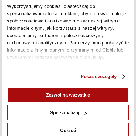
Wykorzystujemy cookies (ciasteczka) do
Krzysztof Modrzewski, Founder & Head of
spersonalizowania treści i reklam, aby oferować funkcje
Education w Witbee
społecznościowe i analizować ruch w naszej witrynie.
Paweł Gontarek, Szef Semgence
Informacje o tym, jak korzystasz z naszej witryny,
Mykola Artemenko, Senior Team Lead w TTEC
udostępniamy partnerom społecznościowym,
reklamowym i analitycznym. Partnerzy mogą połączyć te
informacje z innymi danymi otrzymanymi od Ciebie lub
uzyskanymi podczas korzystania z ich usług.
Kolejne nazwiska poznamy już wkrótce.
Jednym z kluczowych punktów programu będzie
panel dyskusyjny
AI bez ściemy: Od hype’u do realnych
Pokaż szczegóły
wyników w marketingu
. Będzie to doskonała okazja do
dyskusji na temat praktycznego zastosowania
Zezwól na wszystkie
sztucznej inteligencji w działaniach marketingowych
i oddzielenia realnych korzyści od powszechnego
szumu informacyjnego.
Spersonalizuj
Zaraz po zakończeniu oficjalnej części uczestnicy
spotkają się na jeszcze więcej networkingu i
Odrzuć