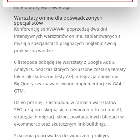
branżowych rozmów podczas AfterParty w barze
hotelu Moxy Warsaw Praga.
Warsztaty online dla doświadczonych
specjalistów
Konferencję semWAW#4 poprzedzą dwa dni
intensywnych warsztatów online, zaplanowanych z
myślą o specjalistach pragnących pogłębić swoją
praktyczną wiedzę.
6 listopada odbędą się warsztaty z Google Ads &
Analytics, podczas których poruszone zostaną tematy
takie jak skuteczne testy A/B, integracja danych w
BigQuery czy zaawansowane implementacje w GA4 i
GTM.
Dzień później, 7 listopada, w ramach warsztatów
SEO, eksperci skupią się na tworzeniu treści pod AI,
strategiach migracji stron, powtarzalnych błędach w
e-commerce oraz skutecznym link buildingu.
Szkolenia poprowadzą doświadczeni praktycy: