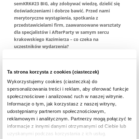
semKRK#23 BIG, aby zdobywać wiedzę, dzielić się
doświadczeniami i dobrze bawić. Przed nami
merytoryczne wystąpienia, spotkania z
przedstawicielami firm, zaawansowane warsztaty
dla specjalistów i AfterParty w samym sercu
krakowskiego Kazimierza – co czeka na
uczestników wydarzenia?
Merytoryka na najwyższym poziomie
Na scenie wystąpią najlepsi eksperci z branży, którzy
na co dzień są praktykami, występują na
Ta strona korzysta z cookies (ciasteczek)
największych marketingowych konferencjach i jako
Wykorzystujemy cookies (ciasteczka) do
pierwsi dzielą się nowinkami z obszarów, w których
spersonalizowania treści i reklam, aby oferować funkcje
się specjalizują.
społecznościowe i analizować ruch w naszej witrynie.
Na scenie wystąpią::
Informacje o tym, jak korzystasz z naszej witryny,
udostępniamy partnerom społecznościowym,
Maciej Chmurkowski, Enterprise Products Owner
reklamowym i analitycznym. Partnerzy mogą połączyć te
Senuto Enterprise,
informacje z innymi danymi otrzymanymi od Ciebie lub
Damian Sałkowski, CEO Senuto,
uzyskanymi podczas korzystania z ich usług.
Maja Wiśniewska-Hardek, Head of Marketing