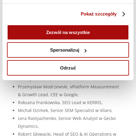
SMSAPI,
Pokaż szczegóły
Krzysztof Modrzewski, Head of Education w
Witbee,
Sebastian Heymann, Head of SEO w Agencji
Zezwól na wszystkie
Rise360,
Murat Yatagan, Growth Advisor w
Spersonalizuj
muratyatagan.com,
Serge Nguele, Founder w Your PPC Doctor,
Odrzuć
Mark Williams-Cook, Director Candour,
Maciej Lewiński, CEO data.rocks,
Przemysław Modrzewski, xPlatform Measurement
& Growth Lead, CEE w Google,
Roksana Frankowska, SEO Lead w KERRIS,
Michał Ozimek, Senior SEM Specialist w Vilaro,
Lera Rastyazhenko, Senior Web Analyst w Gecko
Dynamics,
Robert Głowacki, Head of SEO & AI Operations w