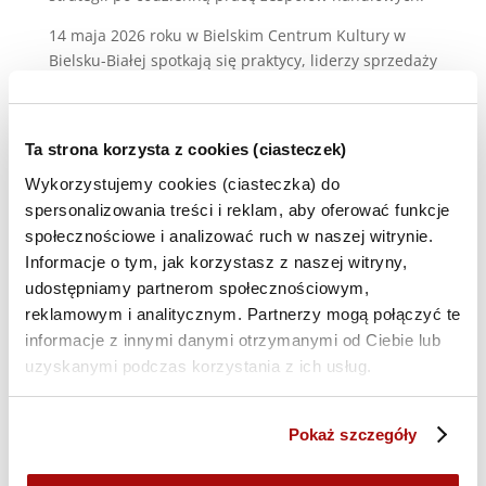
14 maja 2026 roku w Bielskim Centrum Kultury w
Bielsku-Białej spotkają się praktycy, liderzy sprzedaży
i eksperci, którzy pokażą konkretne zastosowania AI
w biznesie.
Bilety już od 129 zł
! Zdobądź bilet i spotkaj się z
Ta strona korzysta z cookies (ciasteczek)
nami w Bielsku-Białej!
Wykorzystujemy cookies (ciasteczka) do
spersonalizowania treści i reklam, aby oferować funkcje
Najważniejsze punkty wydarzenia:
społecznościowe i analizować ruch w naszej witrynie.
Dwa bloki tematyczne:
Informacje o tym, jak korzystasz z naszej witryny,
– Strategie sprzedażowe w dobie AI
udostępniamy partnerom społecznościowym,
– Narzędzia AI wspierające sprzedaż
reklamowym i analitycznym. Partnerzy mogą połączyć te
informacje z innymi danymi otrzymanymi od Ciebie lub
Moderowany networking,
który ułatwia
uzyskanymi podczas korzystania z ich usług.
nawiązywanie wartościowych relacji biznesowych
Case studies firm, które już dziś wykorzystują AI do
zwiększania wyników sprzedażowych
Pokaż szczegóły
Przegląd narzędzi AI
, które automatyzują procesy,
wspierają lead generation i poprawiają