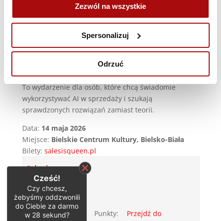
Zezwól na wszystkie
efektywność zespołów
Dodatkowo, jesienią odbędą się
dwa wieczorne
Spersonalizuj
wydarzenia towarzyszące – w Ostravie i Cieszynie,
które rozszerzą tematykę konferencji i umożliwią
Odrzuć
dalsze budowanie relacji w regionie.
To wydarzenie dla osób, które chcą świadomie
wykorzystywać AI w sprzedaży i szukają
sprawdzonych rozwiązań zamiast teorii.
Data:
14 maja 2026
Miejsce:
Bielskie Centrum Kultury, Bielsko-Biała
Bilety:
salesisqueen.pl
Sales is
Cześć!
the
Czy chcesz,
Queen IV:
Data:
żebyśmy oddzwonili
Jak AI
14-
do Ciebie za darmo
zmienia
05-
Punkty:
Przejdź do
w
28
sekund?