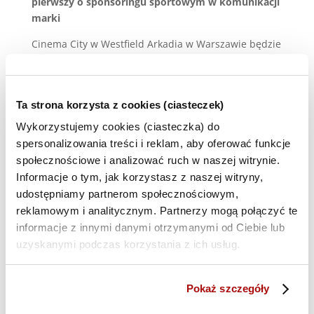
pierwszy o sponsoringu sportowym w komunikacji
marki
Cinema City w Westfield Arkadia w Warszawie będzie
14 maja miejscem konferencji „Razem do mety”
,
którą po raz trzeci zorganizuje dom mediowy Sigma
BIS. W tym roku prelegenci zajmą się tematem
Ta strona korzysta z cookies (ciasteczek)
sponsoringu sportu oraz sposobami jego
wykorzystania w komunikacji i marketingu marek.
Wykorzystujemy cookies (ciasteczka) do
spersonalizowania treści i reklam, aby oferować funkcje
Jak wybrać sportowego ambasadora marki? Jak
społecznościowe i analizować ruch w naszej witrynie.
skutecznie mierzyć efekty zaangażowania
Informacje o tym, jak korzystasz z naszej witryny,
sponsoringowego? Dlaczego marki powinny wspierać
udostępniamy partnerom społecznościowym,
aktywność fizyczną dzieci i młodzieży? Odpowiedzi
reklamowym i analitycznym. Partnerzy mogą połączyć te
na te oraz inne pytania będą poszukiwać uczestnicy
informacje z innymi danymi otrzymanymi od Ciebie lub
konferencji „Razem do mety. Sponsoring sportowy
uzyskanymi podczas korzystania z ich usług.
jako ważny element komunikacji marki”.
W wydarzeniu organizowanym przez dom mediowy
Sigma BIS wezmą udział przedstawiciele
Pokaż szczegóły
najaktywniejszych firm na polu krajowego