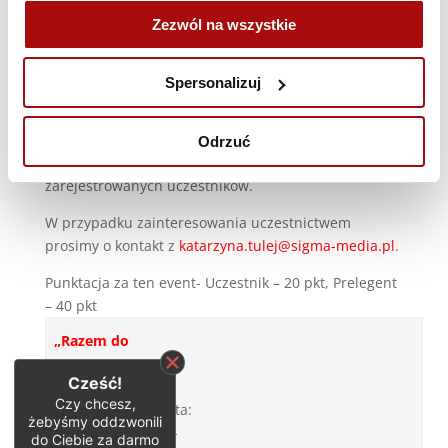
sponsoringu sportu, eksperci z branży PR, mediów,
Zezwól na wszystkie
marketingu i komunikacji a także instytuty badawcze.
Oprócz prelegentów Sigma BIS swój udział
potwierdzili już między innymi przedstawiciele
Spersonalizuj
ORLEN S.A., PZU, Viaplay Polska, Kantar, Inquiry, New
Age Media i inni.
Odrzuć
Konferencja ma charakter zamknięty- tylko dla
zarejestrowanych uczestników.
W przypadku zainteresowania uczestnictwem
prosimy o kontakt z
katarzyna.tulej@sigma-media.pl
.
Punktacja za ten event- Uczestnik – 20 pkt, Prelegent
– 40 pkt
„Razem do
mety” – o
Cześć!
sponsoringu
Czy chcesz,
sportowym
Data:
żebyśmy oddzwonili
w
14-
do Ciebie za darmo