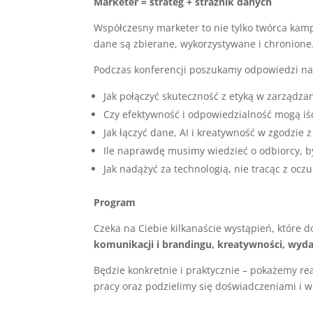
Marketer = strateg + strażnik danych
Współczesny marketer to nie tylko twórca kampa
dane są zbierane, wykorzystywane i chronione
Podczas konferencji poszukamy odpowiedzi na p
Jak połączyć skuteczność z etyką w zarządza
Czy efektywność i odpowiedzialność mogą iś
Jak łączyć dane, AI i kreatywność w zgodzie 
Ile naprawdę musimy wiedzieć o odbiorcy, by
Jak nadążyć za technologią, nie tracąc z oc
Program
Czeka na Ciebie kilkanaście wystąpień, które
komunikacji i brandingu, kreatywności, wyda
Będzie konkretnie i praktycznie – pokażemy r
pracy oraz podzielimy się doświadczeniami i 