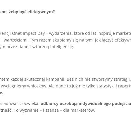
dane, żeby być efektywnym?
rencji Onet Impact Day – wydarzenia, które od lat inspiruje marke
ą i wartościami. Tym razem skupiamy się na tym, jak łączyć efektyw
m przez dane i sztuczną inteligencję
.
em każdej skutecznej kampanii. Bez nich nie stworzymy strategii,
yciągniemy wniosków. Ale dane to już nie tylko statystyki i raport
e.
naśladować człowieka,
odbiorcy oczekują
indywidualnego podejści
atność.
To wyzwanie – i szansa – dla marketerów.