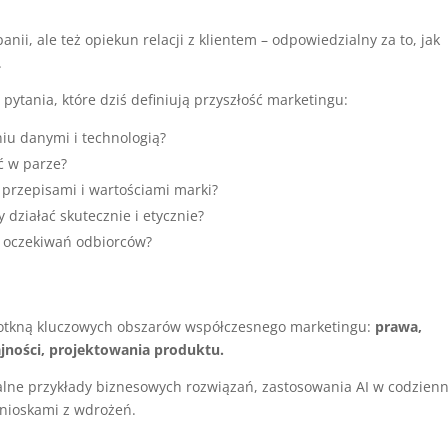
nii, ale też opiekun relacji z klientem – odpowiedzialny za to, jak
.
ytania, które dziś definiują przyszłość marketingu:
niu danymi i technologią?
ć w parze?
z przepisami i wartościami marki?
 działać skutecznie i etycznie?
zu oczekiwań odbiorców?
 dotkną kluczowych obszarów współczesnego marketingu:
prawa,
jności, projektowania produktu.
ealne przykłady biznesowych rozwiązań, zastosowania AI w codzienn
wnioskami z wdrożeń.