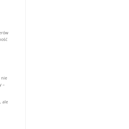
terów
ność
 nie
y –
a
, ale