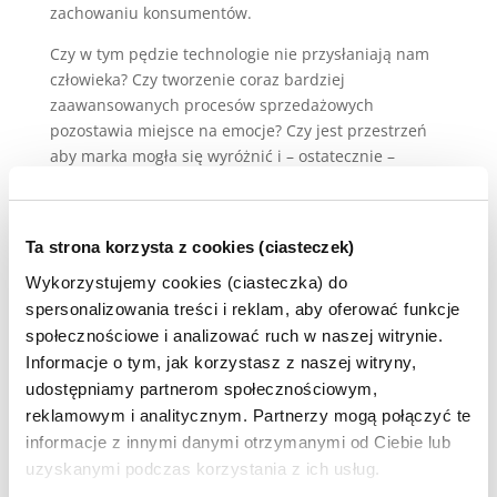
zachowaniu konsumentów.
Czy w tym pędzie technologie nie przysłaniają nam
człowieka? Czy tworzenie coraz bardziej
zaawansowanych procesów sprzedażowych
pozostawia miejsce na emocje? Czy jest przestrzeń
aby marka mogła się wyróżnić i – ostatecznie –
dostarczyć rzeczywistą wartość konsumentowi?
Podczas Onet Impact Day przyjrzymy się wyzwaniom,
z którymi mierzy się doświadczenie klienta w
Ta strona korzysta z cookies (ciasteczek)
obszarach:
Wykorzystujemy cookies (ciasteczka) do
spersonalizowania treści i reklam, aby oferować funkcje
biznesu
społecznościowe i analizować ruch w naszej witrynie.
strategii customer experience
Informacje o tym, jak korzystasz z naszej witryny,
marki
udostępniamy partnerom społecznościowym,
komunikacji reklamowej
reklamowym i analitycznym. Partnerzy mogą połączyć te
customer journey
informacje z innymi danymi otrzymanymi od Ciebie lub
Planujemy 10-12 wystąpień, ponad 4 godziny w 3
uzyskanymi podczas korzystania z ich usług.
blokach. Listę naszych prelegentów już możesz