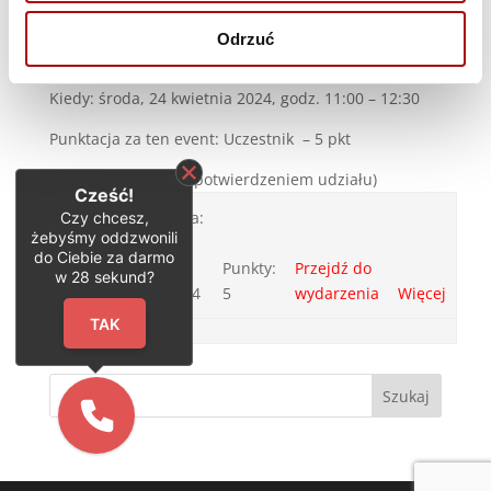
Dostaniesz także paczkę argumentów i case’ów, które
zrealizowaliśmy z naszymi Klientami, a w sesji Q&A
Odrzuć
dopytasz ekspertów, o co zechcesz.
Kiedy: środa, 24 kwietnia 2024, godz. 11:00 – 12:30
Punktacja za ten event: Uczestnik – 5 pkt
(rejestracja nie jest potwierdzeniem udziału)
Cześć!
Impact
Data:
Czy chcesz,
żebyśmy oddzwonili
Seminar
24-
do Ciebie za darmo
4/2024:
04-
Punkty:
Przejdź do
w
28
sekund?
DigiPharma
2024
5
wydarzenia
Więcej
TAK