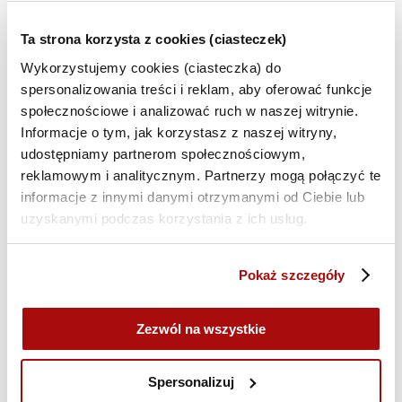
kampanie, aby móc cieszyć się efektem WOW? Mamy
dla Ciebie doskonałą okazję!
Ta strona korzysta z cookies (ciasteczek)
Zapraszamy na seminarium poświęcone
Wykorzystujemy cookies (ciasteczka) do
zintegrowanym działaniom komunikacyjnym na
spersonalizowania treści i reklam, aby oferować funkcje
ścieżce zakupowej
konsumenta. Dowiesz się, jak
społecznościowe i analizować ruch w naszej witrynie.
koordynacją
różnych form reklamy i komunikacji
Informacje o tym, jak korzystasz z naszej witryny,
marketingowej docierać do konsumenta na różnych
udostępniamy partnerom społecznościowym,
etapach procesu zakupowego. Dzięki temu możesz
reklamowym i analitycznym. Partnerzy mogą połączyć te
stworzyć
spójny przekaz i doświadczenia marki
,
informacje z innymi danymi otrzymanymi od Ciebie lub
które pomagają konsumentowi w podejmowaniu
uzyskanymi podczas korzystania z ich usług.
decyzji zakupowych.
Podczas wydarzenia dowiesz się
:
Pokaż szczegóły
Co to są kampanie zintegrowane i kiedy dadzą
efekt WOW
Zezwól na wszystkie
Jak je planować, koordynować i realizować
Jak je dopasować do celów i budżetu klienta
Spersonalizuj