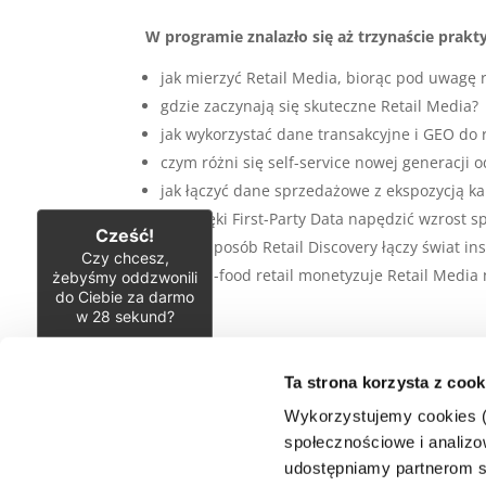
W programie znalazło się aż trzynaście prakt
jak mierzyć Retail Media, biorąc pod uwagę
gdzie zaczynają się skuteczne Retail Media?
jak wykorzystać dane transakcyjne i GEO do r
czym różni się self-service nowej generacji
jak łączyć dane sprzedażowe z ekspozycją k
jak dzięki First-Party Data napędzić wzrost 
Cześć!
w jaki sposób Retail Discovery łączy świat i
Czy chcesz,
jak non-food retail monetyzuje Retail Media n
żebyśmy oddzwonili
do Ciebie za darmo
w
28
sekund?
TAK
I wreszcie — jak sprawić, aby klient odwiedził 
Ta strona korzysta z cook
IAB HowTo Retail Media: Show Me The
Wykorzystujemy cookies (c
Money
społecznościowe i analizow
udostępniamy partnerom s