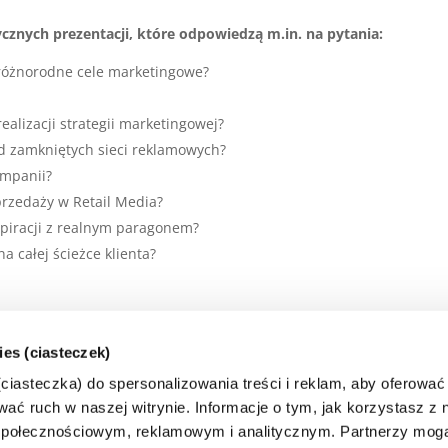
ycznych prezentacji, które odpowiedzą m.in. na pytania:
 różnorodne cele marketingowe?
ealizacji strategii marketingowej?
 od zamkniętych sieci reklamowych?
ampanii?
sprzedaży w Retail Media?
nspiracji z realnym paragonem?
a całej ścieżce klienta?
właśnie Twój sklep?
ies (ciasteczek)
Data: 24-06-
Przejdź do
iasteczka) do spersonalizowania treści i reklam, aby oferować
2026
Punkty: 20, 40
wydarzenia
Więce
ać ruch w naszej witrynie. Informacje o tym, jak korzystasz z n
połecznościowym, reklamowym i analitycznym. Partnerzy mogą