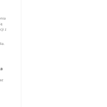
enia
ją
cji z
ia.
AB
raz