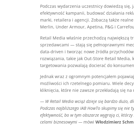
Podczas wydarzenia uczestnicy dowiedzą się, 
efektywność kampanii, budować działania rekl
marki, retailera i agencji. Zobaczą także realne
Merlin, Under Armour, Apetina, P&G i Carrefou
Retail Media właśnie przechodzą największą tra
sprzedawcami — stają się pełnoprawnymi medi
data-driven i tworząc nowe źródła przychodów
rozwiązania, takie jak Out-Store Retail Media,
targetowania pozwalają docierać do konsument
Jednak wraz z ogromnym potencjałem pojawiają 
możliwości ich rzetelnego pomiaru. Wiele decyz
kliknięcia, które nie zawsze przekładają się n
—
W Retail Media wciąż dzieje się bardzo dużo, 
Podczas najbliższego IAB HowTo skupimy się nie ty
efektywność,
bo w tym obszarze wygrają
ci, którz
celami biznesowymi
—
mówi
Włodzimierz Schmi