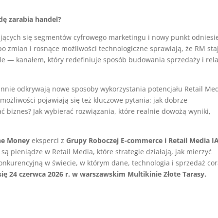
dę zarabia handel?
ijających się segmentów cyfrowego marketingu i nowy punkt odniesi
po zmian i rosnące możliwości technologiczne sprawiają, że RM sta
ile — kanałem, który redefiniuje sposób budowania sprzedaży i rela
tannie odkrywają nowe sposoby wykorzystania potencjału Retail Med
 możliwości pojawiają się też kluczowe pytania: jak dobrze
 biznes? Jak wybierać rozwiązania, które realnie dowożą wyniki,
The Money
eksperci z
Grupy Roboczej E-commerce i Retail Media I
są pieniądze w Retail Media, które strategie działają, jak mierzyć
onkurencyjną w świecie, w którym dane, technologia i sprzedaż co
się 24 czerwca 2026 r. w warszawskim Multikinie Złote Tarasy.