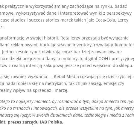
jak praktycznie wykorzystać zmiany zachodzące na rynku, badać
amowe, wykorzystywać dane i interpretować wyniki z perspektywy
 case studies i success stories marek takich jak: Coca-Cola, Leroy
r.
nsformację w swojej historii. Retailerzy przestają być wyłącznie
ami reklamowymi, budując własne inventory, rozwijając kompete
. Jednocześnie rynek otwierają coraz bardziej zaawansowane
 które dzięki połączeniu danych mobilnych, digital OOH i precyzyjne
ów z realną intencją zakupową jeszcze przed wejściem do sklepu.
się również wyzwania — Retail Media rozwijają się dziś szybciej 
ji nadal opiera się na metrykach, takich jak zasięg, emisje czy
a realny wpływ na sprzedaż i marżę.
dlatego to najlepszy moment, by rozmawiać o tym, dokąd zmierza ten ryn
lko na trendach i innowacjach, ale przede wszystkim na tym, jak mierzy
y nauczą się łączyć w swoich działaniach dane, technologię i media z rea
dt, prezes zarządu IAB Polska.