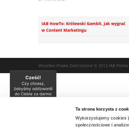
IAB HowTo: Królewski Gambit. Jak wygrać
w Content Marketingu
Wszelkie Prawa Zastrzeżone © 2013 IAB Polska
Cześć!
Czy chcesz,
żebyśmy oddzwonili
do Ciebie za darmo
w
28
sekund?
Ta strona korzysta z cook
TAK
Wykorzystujemy cookies (c
społecznościowe i analizow