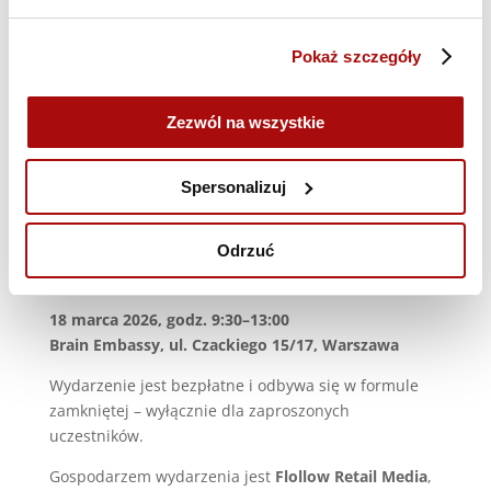
konwersji i efektywności działań marketingowych. W
programie znajdą się wystąpienia dotyczące m.in.
Pokaż szczegóły
cyfrowego merchandisingu, synergii retail media z
OOH, mierzenia sprzedaży w sieciach handlowych
oraz oczekiwań marek wobec nowych modeli
Zezwól na wszystkie
komunikacji marketingowej.
Flollow Retail Media Summit
to wydarzenie
Spersonalizuj
skierowane do marketerów, liderów sprzedaży,
specjalistów e-commerce oraz osób
Odrzuć
odpowiedzialnych za rozwój biznesu w firmach
retailowych i FMCG.
18 marca 2026, godz. 9:30–13:00
Brain Embassy, ul. Czackiego 15/17, Warszawa
Wydarzenie jest bezpłatne i odbywa się w formule
zamkniętej – wyłącznie dla zaproszonych
uczestników.
Gospodarzem wydarzenia jest
Flollow Retail Media
,