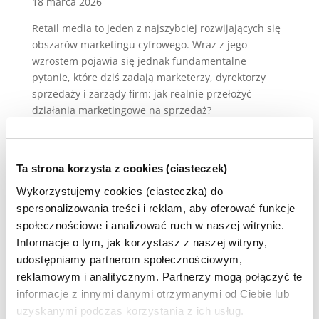
18 marca 2026
Retail media to jeden z najszybciej rozwijających się
obszarów marketingu cyfrowego. Wraz z jego
wzrostem pojawia się jednak fundamentalne
pytanie, które dziś zadają marketerzy, dyrektorzy
sprzedaży i zarządy firm: jak realnie przełożyć
działania marketingowe na sprzedaż?
Temu właśnie poświęcona jest druga edycja
konferencji
Flollow Retail Media Summit 2026 –
United for ROI
. Wydarzenie koncentruje się na
Ta strona korzysta z cookies (ciasteczek)
praktycznym podejściu do retail media – od danych i
Wykorzystujemy cookies (ciasteczka) do
insightów konsumenckich, przez działania in-store i
spersonalizowania treści i reklam, aby oferować funkcje
out-store retail media, aż po pomiar efektów
społecznościowe i analizować ruch w naszej witrynie.
sprzedażowych i ROI kampanii.
Informacje o tym, jak korzystasz z naszej witryny,
udostępniamy partnerom społecznościowym,
Podczas konferencji eksperci branży marketingowej,
reklamowym i analitycznym. Partnerzy mogą połączyć te
retailowej i technologicznej pokażą, jak wykorzystać
dane behawioralne, precyzyjne targetowanie oraz
informacje z innymi danymi otrzymanymi od Ciebie lub
nowoczesne narzędzia analityczne do zwiększania
uzyskanymi podczas korzystania z ich usług.