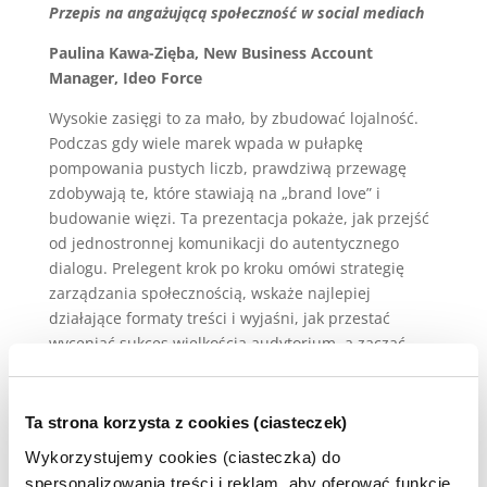
Przepis na angażującą społeczność w social mediach
Paulina Kawa-Zięba, New Business Account
Manager, Ideo Force
Wysokie zasięgi to za mało, by zbudować lojalność.
Podczas gdy wiele marek wpada w pułapkę
pompowania pustych liczb, prawdziwą przewagę
zdobywają te, które stawiają na „brand love” i
budowanie więzi. Ta prezentacja pokaże, jak przejść
od jednostronnej komunikacji do autentycznego
dialogu. Prelegent krok po kroku omówi strategię
zarządzania społecznością, wskaże najlepiej
działające formaty treści i wyjaśni, jak przestać
wyceniać sukces wielkością audytorium, a zacząć –
jakością relacji. To praktyczny przewodnik o tym, jak
zamienić biernych widzów w prawdziwych
ambasadorów marki.
Ta strona korzysta z cookies (ciasteczek)
Wykorzystujemy cookies (ciasteczka) do
Prelekcja II, godz. 15:35 – 16:00
spersonalizowania treści i reklam, aby oferować funkcje