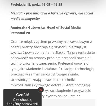
Prelekcja III, godz. 16:05 – 16:35
Mentalny prysznic, czyli o higienie cyfrowej dla social
media managerów
Agnieszka Gutowska, Head of Social Media,
Personal PR
Granice między życiem prywatnym a zawodowym w
naszej branży zacierają się szybciej, niż zdążysz
wyciszyć powiadomienia na Slacku. Ta prezentacja to
odpowiedź na rosnący problem przebodźcowania i
technologicznego zmęczenia. Prelegent opowie o
tym, jak świadomie kształtować relację z technologią,
pracując w samym sercu cyfrowego świata.
Uczestnicy poznają sprawdzone techniki
mikrodziałań i cyfrowego detoksu, które pomagają
zresetować głowę, odzyskać skupienie i przywrócić
Cześć!
realny balans między byciem online i offline.
Czy chcesz,
żebyśmy oddzwonili
Data: