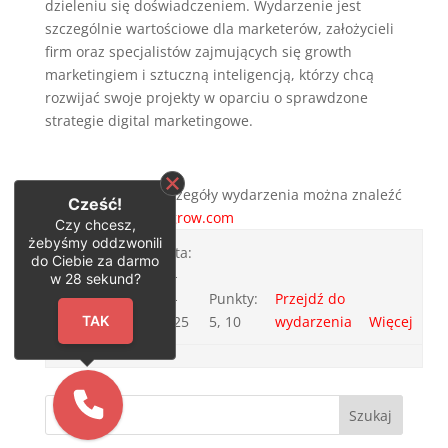
dzieleniu się doświadczeniem. Wydarzenie jest
szczególnie wartościowe dla marketerów, założycieli
firm oraz specjalistów zajmujących się growth
marketingiem i sztuczną inteligencją, którzy chcą
rozwijać swoje projekty w oparciu o sprawdzone
strategie digital marketingowe.
Pełny program i szczegóły wydarzenia można znaleźć
Cześć!
na stronie:
ctrlandgrow.com
Czy chcesz,
żebyśmy oddzwonili
Data:
do Ciebie za darmo
20-
w
28
sekund?
11-
Punkty:
Przejdź do
CTRL+GROW
2025
5, 10
wydarzenia
Więcej
TAK