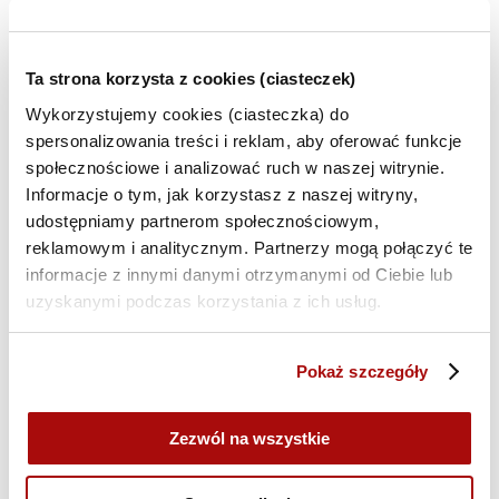
praktycznymi rozwiązaniami, które można wdrożyć
od razu. Wśród prelegentów znajdą się Karolina
Wikowska z Answear.com, Paulina Semik z Trust
Ta strona korzysta z cookies (ciasteczek)
Luna, Kasia Śliwa z Delante, Błażej Abel z Landingi,
Wykorzystujemy cookies (ciasteczka) do
Szymon Słowik z Takaoto.pro, Tomasz Jeska z
spersonalizowania treści i reklam, aby oferować funkcje
Serwisylokalne.pl oraz Jacek Żmudziński z MakoLab.
społecznościowe i analizować ruch w naszej witrynie.
Informacje o tym, jak korzystasz z naszej witryny,
udostępniamy partnerom społecznościowym,
Podczas wydarzenia uczestnicy będą mogli wziąć
reklamowym i analitycznym. Partnerzy mogą połączyć te
udział w quizach branżowych, które pozwolą
informacje z innymi danymi otrzymanymi od Ciebie lub
sprawdzić wiedzę i wymienić doświadczenia. Przerwy
uzyskanymi podczas korzystania z ich usług.
przy pizzy stworzą idealną przestrzeń do
nieformalnych rozmów i nawiązywania kontaktów.
Pokaż szczegóły
Uczestnicy otrzymają również praktyczne wskazówki i
Zezwól na wszystkie
inspiracje w zakresie SEO, growth marketingu,
sztucznej inteligencji oraz automatyzacji, które będą
mogli od razu zastosować w swoich projektach.