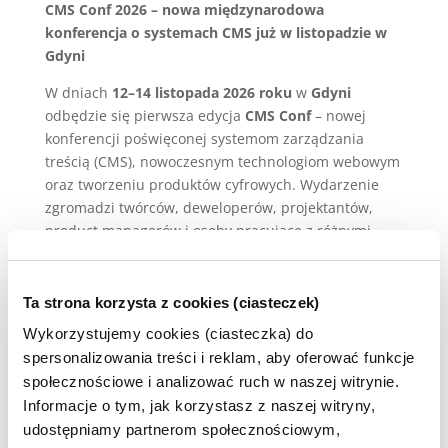
CMS Conf 2026 – nowa międzynarodowa
konferencja o systemach CMS już w listopadzie w
Gdyni
W dniach
12–14 listopada 2026 roku
w
Gdyni
odbędzie się pierwsza edycja
CMS Conf
– nowej
konferencji poświęconej systemom zarządzania
treścią (CMS), nowoczesnym technologiom webowym
oraz tworzeniu produktów cyfrowych. Wydarzenie
zgromadzi twórców, deweloperów, projektantów,
product managerów i osoby pracujące z różnymi
platformami CMS z całej Europy.
CMS Conf koncentruje się na praktycznym podejściu
Ta strona korzysta z cookies (ciasteczek)
do pracy z systemami CMS – zarówno klasycznymi,
Wykorzystujemy cookies (ciasteczka) do
jak i headless oraz composable. Wśród poruszanych
spersonalizowania treści i reklam, aby oferować funkcje
technologii i platform znajdą się m.in.
WordPress,
Drupal, TYPO3, Strapi, Contentful, Sanity,
społecznościowe i analizować ruch w naszej witrynie.
Storyblok, Webflow, Shopify, Craft CMS
, a także
Informacje o tym, jak korzystasz z naszej witryny,
rozwiązania no-code i low-code oraz autorskie
udostępniamy partnerom społecznościowym,