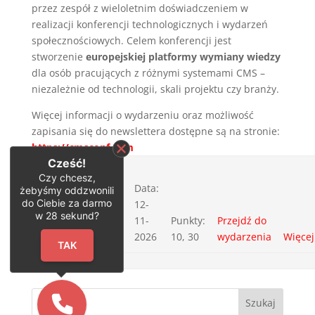
przez zespół z wieloletnim doświadczeniem w
realizacji konferencji technologicznych i wydarzeń
społecznościowych. Celem konferencji jest
stworzenie
europejskiej platformy wymiany wiedzy
dla osób pracujących z różnymi systemami CMS –
niezależnie od technologii, skali projektu czy branży.
Więcej informacji o wydarzeniu oraz możliwość
zapisania się do newslettera dostępne są na stronie:
https://cmsconf.com
Cześć!
CMS Conf 2026 –
Czy chcesz,
nowa
Data:
żebyśmy oddzwonili
do Ciebie za darmo
międzynarodowa
12-
w
28
sekund?
konferencja o
11-
Punkty:
Przejdź do
systemach CMS
2026
10, 30
wydarzenia
Więcej
TAK