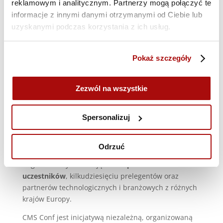
systemy wykorzystywane w projektach enterprise.
reklamowym i analitycznym. Partnerzy mogą połączyć te
informacje z innymi danymi otrzymanymi od Ciebie lub
Agenda konferencji obejmie
dwie główne ścieżki
uzyskanymi podczas korzystania z ich usług.
tematyczne
– dla deweloperów oraz dla twórców
produktów i treści – uzupełnione o
dzień
warsztatowy
. Program będzie dotyczył m.in.
Pokaż szczegóły
architektury CMS, integracji API, headless i
composable CMS, automatyzacji i wykorzystania AI w
Zezwól na wszystkie
zarządzaniu treścią, SEO, dostępności (a11y),
wydajności, bezpieczeństwa oraz skalowania
produktów cyfrowych.
Spersonalizuj
Wydarzenie odbędzie się w
Pomorskim Parku
Naukowo-Technologicznym w Gdyni
, jednym z
Odrzuć
największych centrów innowacji w Polsce.
Organizatorzy zakładają udział
ponad 400
uczestników
, kilkudziesięciu prelegentów oraz
partnerów technologicznych i branżowych z różnych
krajów Europy.
CMS Conf jest inicjatywą niezależną, organizowaną