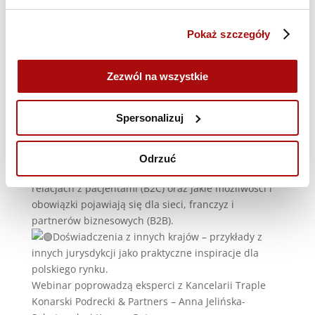
wydarzenia:
Skutki wyroku TSUE – dlaczego część kar za
Pokaż szczegóły
reklamę aptek jest uchylana, a inne wciąż mogą być
nakładane.
Reakcje organów i samorządu aptekarskiego – co
Zezwól na wszystkie
oznaczają dla strategii komunikacji i działań
marketingowych aptek.
Spersonalizuj
Nowe zasady gry – projekt ustawy dopuszczający
reklamy „obiektywne i neutralne” oraz jego
potencjalne konsekwencje dla rynku.
Odrzuć
Mapa ryzyk i szans – co jest dozwolone w
relacjach z pacjentami (B2C) oraz jakie możliwości i
obowiązki pojawiają się dla sieci, franczyz i
partnerów biznesowych (B2B).
Doświadczenia z innych krajów – przykłady z
innych jurysdykcji jako praktyczne inspiracje dla
polskiego rynku.
Webinar poprowadzą eksperci z Kancelarii Traple
Konarski Podrecki & Partners – Anna Jelińska-