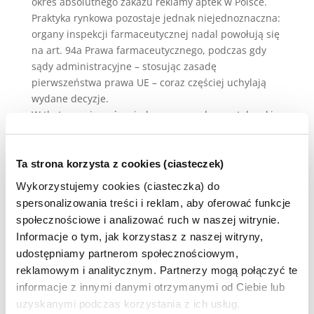
okres absolutnego zakazu reklamy aptek w Polsce.
Praktyka rynkowa pozostaje jednak niejednoznaczna:
organy inspekcji farmaceutycznej nadal powołują się
na art. 94a Prawa farmaceutycznego, podczas gdy
sądy administracyjne – stosując zasadę
pierwszeństwa prawa UE – coraz częściej uchylają
wydane decyzje.
W tle toczy się spór między samorządem aptekarskim
a przedsiębiorcami o zakres i tempo liberalizacji
przepisów dotyczących reklamy.
Zapraszamy na bezpłatny webinar, podczas którego
Ta strona korzysta z cookies (ciasteczek)
dowiesz się jak bezpiecznie projektować kampanie
Wykorzystujemy cookies (ciasteczka) do
marketingowe aptek w Polsce, aby nie narazić się na
spersonalizowania treści i reklam, aby oferować funkcje
sankcje i jednocześnie wykorzystać nowe możliwości
społecznościowe i analizować ruch w naszej witrynie.
komunikacyjne.
Informacje o tym, jak korzystasz z naszej witryny,
Webinar odbędzie się 16 października 2025 w godz.
udostępniamy partnerom społecznościowym,
11:00-12:00. Rejestracja jest BEZPŁATNA.
reklamowym i analitycznym. Partnerzy mogą połączyć te
Zarejestruj się
https://www.iab.org.pl/
informacje z innymi danymi otrzymanymi od Ciebie lub
…/bezplatny-webinar…/
uzyskanymi podczas korzystania z ich usług.
Zagadnienia, które będziemy omawiać podczas