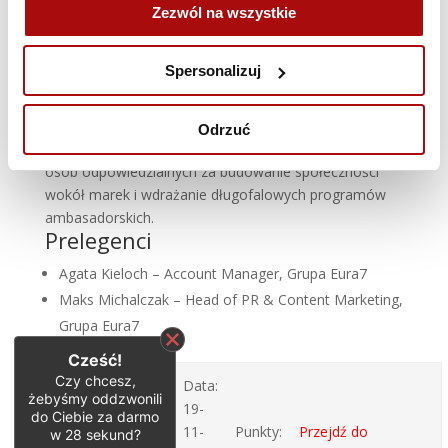
Zezwól na wszystkie
mikroambasadorów i programów B2B po
rozwiązania wewnętrzne.
Spersonalizuj
Dla kogo?
Webinar skierowany jest do marketerów, brand
Odrzuć
managerów, specjalistów PR i social media, a także
osób odpowiedzialnych za budowanie społeczności
wokół marek i wdrażanie długofalowych programów
ambasadorskich.
Prelegenci
Agata Kieloch – Account Manager, Grupa Eura7
Maks Michalczak – Head of PR & Content Marketing,
Grupa Eura7
Cześć!
Czy chcesz,
Ambasadorzy
Data:
żebyśmy oddzwonili
marki i
19-
do Ciebie za darmo
programy
11-
Punkty:
Przejdź do
w
28
sekund?