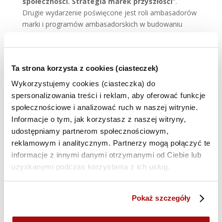
społeczności. Strategia marek przyszłości”
.
Drugie wydarzenie poświęcone jest roli ambasadorów
marki i programów ambasadorskich w budowaniu
autentycznego zaangażowania klientów. Uczestnicy
poznają różnice między ambasadorem a influencerem,
dowiedzą się, jakie kryteria warto brać pod uwagę przy
Ta strona korzysta z cookies (ciasteczek)
wyborze ambasadora oraz jak unikać typowych
błędów.
Wykorzystujemy cookies (ciasteczka) do
spersonalizowania treści i reklam, aby oferować funkcje
Zakres tematyczny
społecznościowe i analizować ruch w naszej witrynie.
różnice między ambasadorem a influencerem oraz
Informacje o tym, jak korzystasz z naszej witryny,
sytuacje, w których warto postawić na
udostępniamy partnerom społecznościowym,
ambasadorów,
reklamowym i analitycznym. Partnerzy mogą połączyć te
kryteria doboru ambasadorów i najczęstsze pułapki,
informacje z innymi danymi otrzymanymi od Ciebie lub
których należy unikać,
uzyskanymi podczas korzystania z ich usług.
case study Drożdży Babuni – przykład, jak
autentyczne zaangażowanie wspiera rozwój
Pokaż szczegóły
społeczności marki,
praktyczne modele współpracy: od