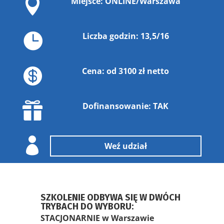

Miejsce: ONLINE/Warszawa

Liczba godzin: 13,5/16

Cena: od 3100 zł netto

Dofinansowanie: TAK

Weź udział
SZKOLENIE ODBYWA SIĘ W DWÓCH
TRYBACH DO WYBORU:
STACJONARNIE w Warszawie