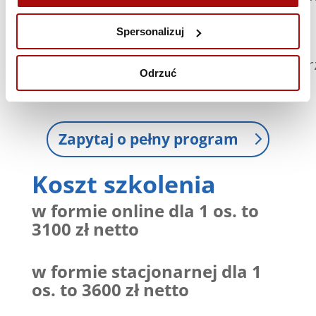
Skuteczność i odpowiedzialność
Spersonalizuj
Mierzenie efektów wdrożenia AI
Odpowiedzialność etyczna w pracy z nar
Odrzuć
Zapytaj o pełny program
Koszt szkolenia
w formie online dla 1 os. to
3100 zł netto
w formie stacjonarnej dla 1
os. to 3600 zł netto