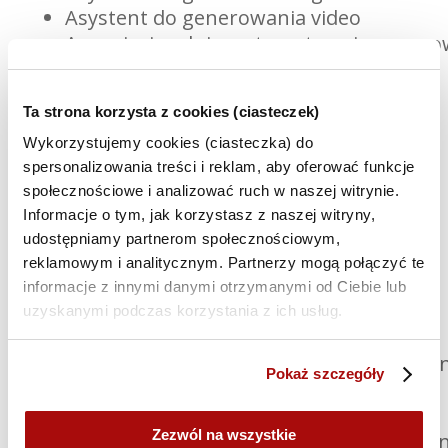
Asystent do generowania video
Agenci wizualni – automatyzacja gener
Asystenci analityczni
Asystent do analizy danych
Ta strona korzysta z cookies (ciasteczek)
Asystent do analizy sentymentu
Wykorzystujemy cookies (ciasteczka) do
spersonalizowania treści i reklam, aby oferować funkcje
Agenci konwersacyjni
społecznościowe i analizować ruch w naszej witrynie.
Chatbot helpdesk
Informacje o tym, jak korzystasz z naszej witryny,
Agent autoresponder
udostępniamy partnerom społecznościowym,
Voicebot – wirtualny recepcjonista
reklamowym i analitycznym. Partnerzy mogą połączyć te
informacje z innymi danymi otrzymanymi od Ciebie lub
Automatyzacje procesów
uzyskanymi podczas korzystania z ich usług.
Automatyzacja obsługi zgłoszeń
Automatyczne generowanie treści zgodn
Pokaż szczegóły
Automatyzacja tworzenia grafik i video
Agent organizujący pracę i materiały
Zezwól na wszystkie
Integracja automatyzacji i agentów z ist