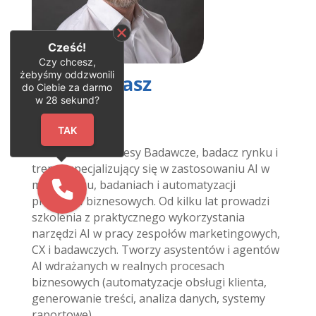
Cześć!
Czy chcesz,
żebyśmy oddzwonili
Adam Polasz
do Ciebie za darmo
w
28
sekund?
Trener
TAK
Założyciel Delikatesy Badawcze, badacz rynku i
trener specjalizujący się w zastosowaniu AI w
marketingu, badaniach i automatyzacji
procesów biznesowych. Od kilku lat prowadzi
szkolenia z praktycznego wykorzystania
narzędzi AI w pracy zespołów marketingowych,
CX i badawczych. Tworzy asystentów i agentów
AI wdrażanych w realnych procesach
biznesowych (automatyzacje obsługi klienta,
generowanie treści, analiza danych, systemy
raportowe).