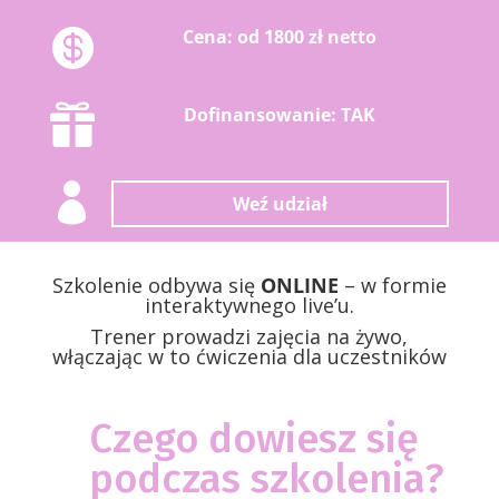

Cena: od 1800 zł netto

Dofinansowanie: TAK

Weź udział
Szkolenie odbywa się
ONLINE
– w formie
interaktywnego live’u.
Trener prowadzi zajęcia na żywo,
włączając w to ćwiczenia dla uczestników
Czego dowiesz się
podczas szkolenia?