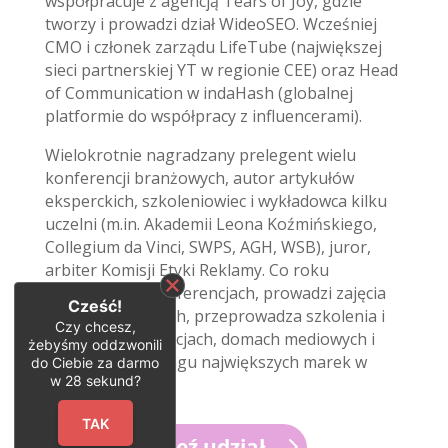
współpracuje z agencją Tears of Joy, gdzie
tworzy i prowadzi dział WideoSEO. Wcześniej
CMO i członek zarządu LifeTube (największej
sieci partnerskiej YT w regionie CEE) oraz Head
of Communication w indaHash (globalnej
platformie do współpracy z influencerami).
Wielokrotnie nagradzany prelegent wielu
konferencji branżowych, autor artykułów
eksperckich, szkoleniowiec i wykładowca kilku
uczelni (m.in. Akademii Leona Koźmińskiego,
Collegium da Vinci, SWPS, AGH, WSB), juror,
arbiter Komisji Etyki Reklamy. Co roku
występuje na konferencjach, prowadzi zajęcia
Cześć!
na kilku uczelniach, przeprowadza szkolenia i
Czy chcesz,
warsztaty w agencjach, domach mediowych i
żebyśmy oddzwonili
działach marketingu największych marek w
do Ciebie za darmo
w
28
sekund?
Polsce.
TAK
Weź udział