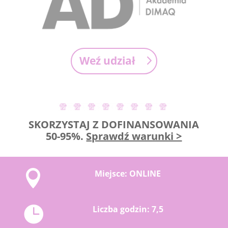
Weź udział
SKORZYSTAJ Z DOFINANSOWANIA
50-95%.
Sprawdź warunki >

Miejsce: ONLINE

Liczba godzin: 7,5