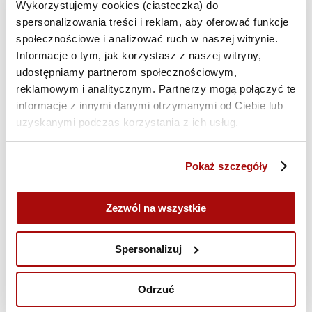
Wykorzystujemy cookies (ciasteczka) do
spersonalizowania treści i reklam, aby oferować funkcje
Zapytaj o pełny program
społecznościowe i analizować ruch w naszej witrynie.
Informacje o tym, jak korzystasz z naszej witryny,
Koszt szkolenia
udostępniamy partnerom społecznościowym,
reklamowym i analitycznym. Partnerzy mogą połączyć te
Koszt
szkolenia online dla
informacje z innymi danymi otrzymanymi od Ciebie lub
jednej osoby to 1 800 zł netto
uzyskanymi podczas korzystania z ich usług.
Cena zawiera:
Pokaż szczegóły
Zezwól na wszystkie
7,5 godzin
N
zegarowych
Spersonalizuj
szkolenia
Odrzuć