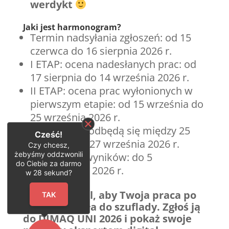
werdykt
Jaki jest harmonogram?
Termin nadsyłania zgłoszeń: od 15
czerwca do 16 sierpnia 2026 r.
I ETAP: ocena nadesłanych prac: od
17 sierpnia do 14 września 2026 r.
II ETAP: ocena prac wyłonionych w
pierwszym etapie: od 15 września do
25 września 2026 r.
Obrady jury odbędą się między 25
Cześć!
września do 27 września 2026 r.
Czy chcesz,
żebyśmy oddzwonili
Ogłoszenie wyników: do 5
do Ciebie za darmo
października 2026 r.
w
28
sekund?
Nie pozwól, aby Twoja praca po
TAK
obronie trafiła do szuflady. Zgłoś ją
do DIMAQ UNI 2026 i pokaż swoje