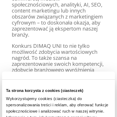
społecznościowych, analityki, AI, SEO,
content marketingu lub innych
obszarów związanych z marketingiem
cyfrowym – to doskonała okazja, aby
zaprezentować ją ekspertom naszej
branży.
Konkurs DIMAQ UNI to nie tylko
możliwość zdobycia wartościowych
nagród. To także szansa na
zaprezentowanie swoich kompetencji,
zdobycie branżowego wyróżnienia
oraz znalezienie się w gronie autorów
najlepszych prac z marketingu
internetowego w Polsce.
Ta strona korzysta z cookies (ciasteczek)
Do udziału zapraszamy autorów
Wykorzystujemy cookies (ciasteczka) do
prac:
spersonalizowania treści i reklam, aby oferować funkcje
społecznościowe i analizować ruch w naszej witrynie.
licencjackich,