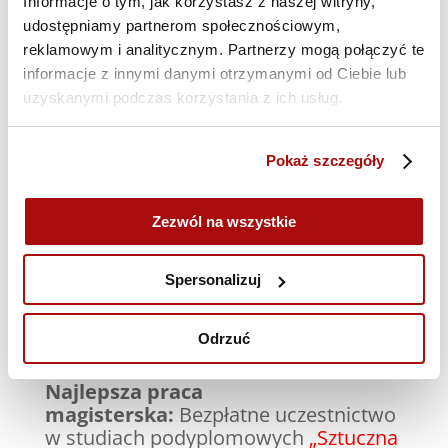
Informacje o tym, jak korzystasz z naszej witryny,
udostępniamy partnerom społecznościowym,
inżynierskich,
reklamowym i analitycznym. Partnerzy mogą połączyć te
informacje z innymi danymi otrzymanymi od Ciebie lub
magisterskich,
uzyskanymi podczas korzystania z ich usług.
podyplomowych.
Pokaż szczegóły
obronionych w okresie od
1 stycznia
2023 r. do 31 lipca 2026 r.
Zezwól na wszystkie
Co możesz wygrać?
Na laureatów konkursu czekają
Spersonalizuj
nagrody wspierające dalszy rozwój
zawodowy i edukacyjny w obszarze
Odrzuć
digital marketingu.
Najlepsza praca
magisterska:
Bezpłatne uczestnictwo
w studiach podyplomowych
„Sztuczna