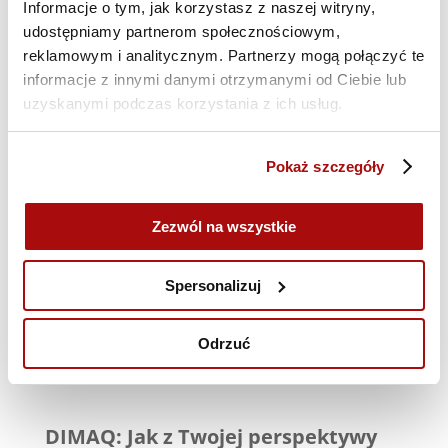
Informacje o tym, jak korzystasz z naszej witryny,
AW: Myślę, że to kolejny krok w
udostępniamy partnerom społecznościowym,
rozwoju na ścieżce digital marketingu.
reklamowym i analitycznym. Partnerzy mogą połączyć te
To również formalne potwierdzenie
informacje z innymi danymi otrzymanymi od Ciebie lub
kompetencji marketera oraz wiedzy na
uzyskanymi podczas korzystania z ich usług.
wysokim poziomie.
Uważam, że potrzebna jest szeroka
Pokaż szczegóły
wiedza w każdym obszarze digital
marketingu, która pozwala prowadzić
Zezwól na wszystkie
rozmowy z partnerami, agencjami i
domami mediowymi. To cenne w
sytuacji współpracy przy kampaniach i
Spersonalizuj
projektach. Digital marketing i biznes
zmienia się bardzo dynamicznie,
dlatego warto być „na bieżąco” z
Odrzuć
najnowszymi trendami.
DIMAQ:
Jak z Twojej perspektywy