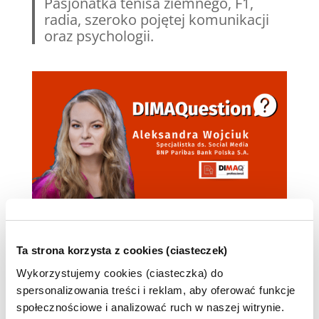
Pasjonatka tenisa ziemnego, F1,
radia, szeroko pojętej komunikacji
oraz psychologii.
DIMAQ:
Pracujesz już jakiś czas w
Ta strona korzysta z cookies (ciasteczek)
branży digital marketingu. Skąd
decyzja o przystąpieniu do
Wykorzystujemy cookies (ciasteczka) do
egzaminu potwierdzającego Twoje
spersonalizowania treści i reklam, aby oferować funkcje
kompetencje e-marketingowe?
społecznościowe i analizować ruch w naszej witrynie.