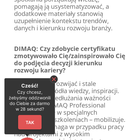
pomagają ją usystematyzować, a
dodatkowe materiały stanowią
uzupełnienie kontekstu trendów,
danych i kierunku rozwoju branży.
DIMAQ: Czy zdobycie certyfikatu
zmotywowało Cię/zainspirowało Cię
do podjęcia decyzji kierunku
rozwoju kariery?
AW: Lubię się rozwijać i stale
Cześć!
uzupełniam źródła wiedzy, inspiracji.
Czy chcesz,
Możliwość przedłużania ważności
żebyśmy oddzwonili
do Ciebie za darmo
certyfikatu DIMAQ Professional
w
28
sekund?
poprzez udział w specjalnych
spotkaniach i szkoleniach – mobilizuje.
TAK
Ta wiedza pomaga w przypadku pracy
nad projektami z wysokim