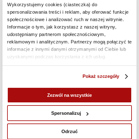
treści, tonu komunikacji i kanałów
Wykorzystujemy cookies (ciasteczka) do
dotarcia. U podstaw skutecznej
spersonalizowania treści i reklam, aby oferować funkcje
strategii komunikacyjnej powinna więc
społecznościowe i analizować ruch w naszej witrynie.
leżeć analiza potrzeb i oczekiwań
Informacje o tym, jak korzystasz z naszej witryny,
odbiorców, a dopiero potem
udostępniamy partnerom społecznościowym,
tworzenie treści.
reklamowym i analitycznym. Partnerzy mogą połączyć te
informacje z innymi danymi otrzymanymi od Ciebie lub
Największe wyzwania komunikacyjne
w branży OZE
uzyskanymi podczas korzystania z ich usług.
Choć rozwój odnawialnych źródeł
energii nabiera tempa, komunikacja w
Pokaż szczegóły
tym sektorze nadal wiąże się z licznymi
wyzwaniami. Warto o nich pamiętać,
tworząc strategię komunikacji dla
Zezwól na wszystkie
firmy lub konkretnej inwestycji.
1. Brak zaufania społecznego
Spersonalizuj
W wielu regionach OZE wciąż spotyka
się z oporem społecznym. Często
Odrzuć
wynika to z obaw o hałas, wpływ na