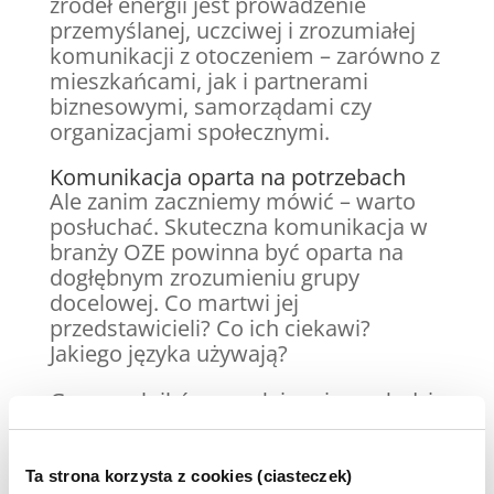
źródeł energii jest prowadzenie
przemyślanej, uczciwej i zrozumiałej
komunikacji z otoczeniem – zarówno z
mieszkańcami, jak i partnerami
biznesowymi, samorządami czy
organizacjami społecznymi.
Komunikacja oparta na potrzebach
Ale zanim zaczniemy mówić – warto
posłuchać. Skuteczna komunikacja w
branży OZE powinna być oparta na
dogłębnym zrozumieniu grupy
docelowej. Co martwi jej
przedstawicieli? Co ich ciekawi?
Jakiego języka używają?
Grupa rolników z małej gminy, młodzi
mieszkańcy dużych miast czy
decydenci polityczni – każda z tych
grup będzie potrzebowała innych
Ta strona korzysta z cookies (ciasteczek)