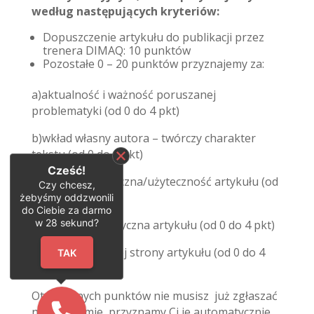
według następujących kryteriów:
Dopuszczenie artykułu do publikacji przez
trenera DIMAQ: 10 punktów
Pozostałe 0 – 20 punktów przyznajemy za:
a)aktualność i ważność poruszanej
problematyki (od 0 do 4 pkt)
b)wkład własny autora – twórczy charakter
tekstu (od 0 do 4 pkt)
Cześć!
c)wartość praktyczna/użyteczność artykułu (od
Czy chcesz,
0 do 4 pkt)
żebyśmy oddzwonili
do Ciebie za darmo
w
28
sekund?
d)jakość merytoryczna artykułu (od 0 do 4 pkt)
e)ocena formalnej strony artykułu (od 0 do 4
TAK
pkt)
Otrzymanych punktów nie musisz już zgłaszać
na platformie, przyznamy Ci je automatycznie.