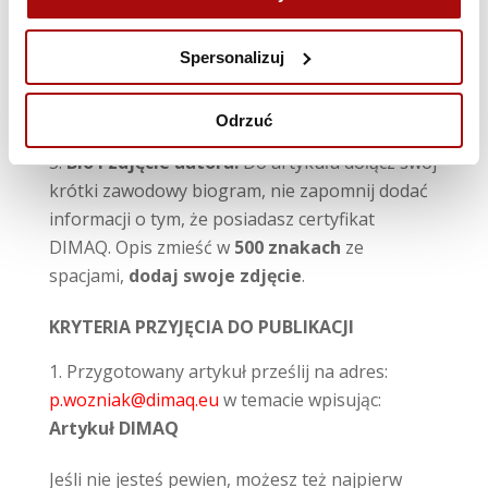
grafiki/zdjęcia/wykresy/infografiki ilustrujące
zagadnienia poruszane w artykule. Jeśli nie
Spersonalizuj
dysponujesz żadnymi grafikami lub artykuł ich
nie wymaga, Redakcja dobierze grafikę
Odrzuć
wyróżniającą.
Bio i zdjęcie autora:
Do artykułu dołącz swój
krótki zawodowy biogram, nie zapomnij dodać
informacji o tym, że posiadasz certyfikat
DIMAQ. Opis zmieść w
500 znakach
ze
spacjami,
dodaj swoje zdjęcie
.
KRYTERIA PRZYJĘCIA DO PUBLIKACJI
Przygotowany artykuł prześlij na adres:
p.wozniak@dimaq.eu
w temacie wpisując:
Artykuł DIMAQ
Jeśli nie jesteś pewien, możesz też najpierw