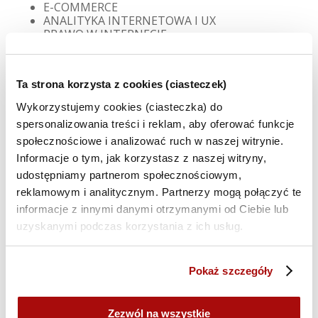
E-COMMERCE
ANALITYKA INTERNETOWA I UX
PRAWO W INTERNECIE
Forma:
Ta strona korzysta z cookies (ciasteczek)
Przyjmujemy artykuł w dowolnej formie –
Wykorzystujemy cookies (ciasteczka) do
porady praktyczne/narzędziowe, felietony,
spersonalizowania treści i reklam, aby oferować funkcje
opisy badań, studia przypadków, komentarze
społecznościowe i analizować ruch w naszej witrynie.
eksperckie do zjawisk/wydarzeń w świecie
Informacje o tym, jak korzystasz z naszej witryny,
marketingu etc. Sugerujemy, aby był pisany z
udostępniamy partnerom społecznościowym,
Twojej perspektywy jako autora zwracającego
reklamowym i analitycznym. Partnerzy mogą połączyć te
się bezpośrednio do odbiorców. Artykuł zyska,
informacje z innymi danymi otrzymanymi od Ciebie lub
jeśli oprócz faktów i danych podzielisz się
uzyskanymi podczas korzystania z ich usług.
swoimi spostrzeżeniami i przemyśleniami na
opisywany temat. Język powinien być lekki.
Pokaż szczegóły
Liczba znaków:
6000-10 000 znaków (ze
spacjami)
Grafika:
Mile widziane
Zezwól na wszystkie