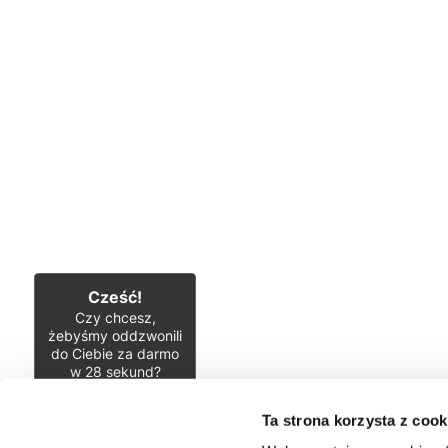
Cześć!
Czy chcesz,
żebyśmy oddzwonili
do Ciebie za darmo
w
28
sekund?
TAK
Ta strona korzysta z cook