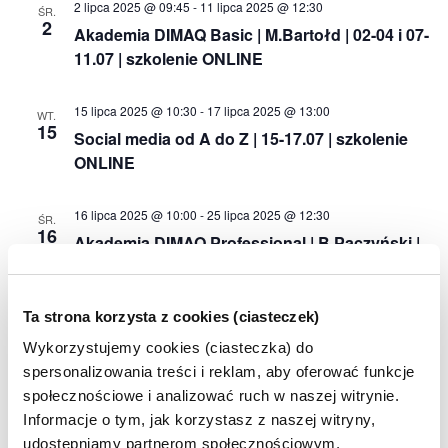
2 lipca 2025 @ 09:45
-
11 lipca 2025 @ 12:30
ŚR.
2
Akademia DIMAQ Basic | M.Bartołd | 02-04 i 07-
11.07 | szkolenie ONLINE
15 lipca 2025 @ 10:30
-
17 lipca 2025 @ 13:00
WT.
15
Social media od A do Z | 15-17.07 | szkolenie
ONLINE
16 lipca 2025 @ 10:00
-
25 lipca 2025 @ 12:30
ŚR.
16
Akademia DIMAQ Professional | B.Paczyński |
16-18 i 21-25.07 | szkolenie ONLINE
sierpień 2025
Ta strona korzysta z cookies (ciasteczek)
Wykorzystujemy cookies (ciasteczka) do
20 sierpnia 2025 @ 08:00
-
30 sierpnia 2025 @ 10:30
ŚR.
spersonalizowania treści i reklam, aby oferować funkcje
20
Akademia DIMAQ Professional | J.Szostak | 20-
społecznościowe i analizować ruch w naszej witrynie.
22 i 25-29.08 | szkolenie ONLINE
Informacje o tym, jak korzystasz z naszej witryny,
udostępniamy partnerom społecznościowym,