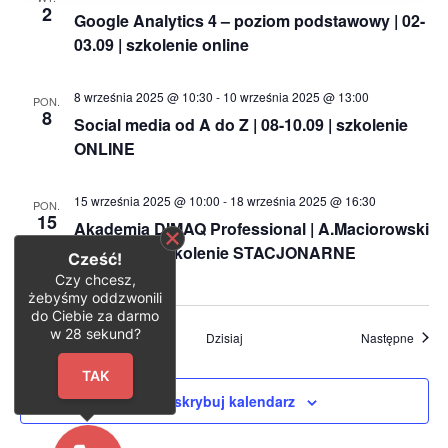
2
Google Analytics 4 – poziom podstawowy | 02-
03.09 | szkolenie online
8 września 2025 @ 10:30
-
10 września 2025 @ 13:00
PON.
8
Social media od A do Z | 08-10.09 | szkolenie
ONLINE
15 września 2025 @ 10:00
-
18 września 2025 @ 16:30
PON.
15
Akademia DIMAQ Professional | A.Maciorowski
| 15-18.09 | szkolenie STACJONARNE
Cześć!
Czy chcesz,
żebyśmy oddzwonili
do Ciebie za darmo
w
28
sekund?
Wydarzenia
Wydar
Poprzednie
Dzisiaj
Następne
TAK
Zasubskrybuj kalendarz