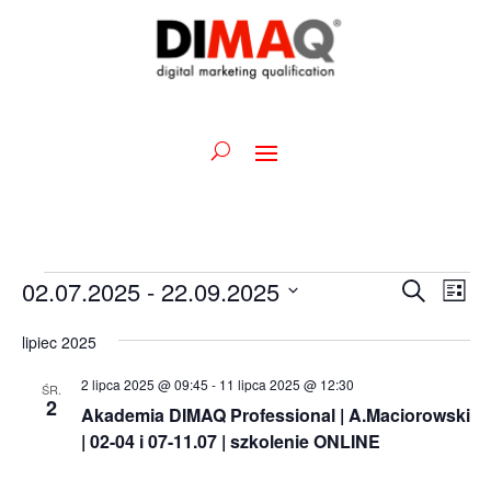
Wydarzenia
Wydarz
Wy
02.07.2025
 - 
22.09.2025
Szukaj
Lista
Wid
Nawiga
Wybierz
naw
po
lipiec 2025
datę.
wyszuk
2 lipca 2025 @ 09:45
-
11 lipca 2025 @ 12:30
ŚR.
i
2
Akademia DIMAQ Professional | A.Maciorowski
widoka
| 02-04 i 07-11.07 | szkolenie ONLINE