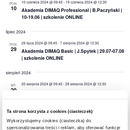
10 czerwca 2024 @ 09:45
-
19 czerwca 2024 @ 12:30
PON.
10
Akademia DIMAQ Professional | B.Paczyński |
10-19.06 | szkolenie ONLINE
lipiec 2024
29 lipca 2024 @ 09:45
-
7 sierpnia 2024 @ 12:30
PON.
29
Akademia DIMAQ Basic | J.Spytek | 29.07-07.08
| szkolenie ONLINE
sierpień 2024
20 sierpnia 2024 @ 09:45
-
29 sierpnia 2024 @ 12:30
WT.
20
Akademia DIMAQ Basic | M.Bartołd | 20-29.08 |
szkolenie ONLINE
Ta strona korzysta z cookies (ciasteczek)
październik 2024
Wykorzystujemy cookies (ciasteczka) do
14 października 2024 @ 09:45
-
23 października 2024 @ 12:30
PON.
spersonalizowania treści i reklam, aby oferować funkcje