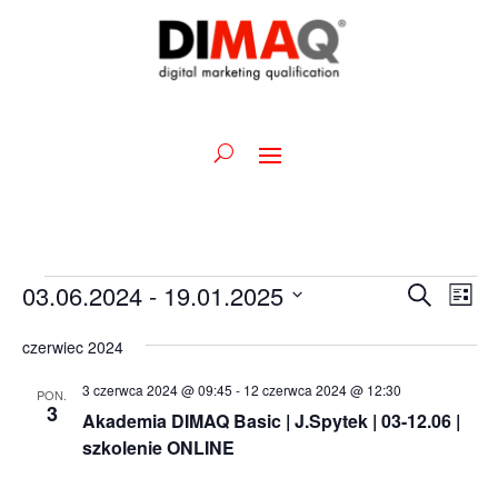
Wydarzenia
Wydarz
Wy
03.06.2024
 - 
19.01.2025
Szukaj
Lista
Wid
Nawiga
Wybierz
naw
po
czerwiec 2024
datę.
wyszuk
3 czerwca 2024 @ 09:45
-
12 czerwca 2024 @ 12:30
PON.
i
3
Akademia DIMAQ Basic | J.Spytek | 03-12.06 |
widoka
szkolenie ONLINE