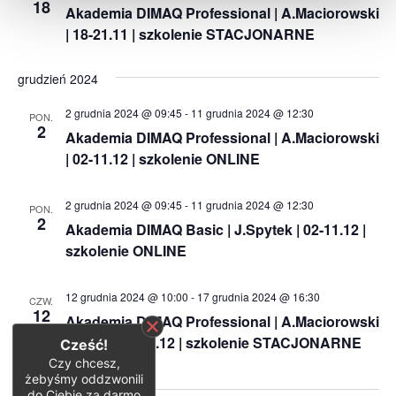
18
Akademia DIMAQ Professional | A.Maciorowski
| 18-21.11 | szkolenie STACJONARNE
grudzień 2024
2 grudnia 2024 @ 09:45
-
11 grudnia 2024 @ 12:30
PON.
2
Akademia DIMAQ Professional | A.Maciorowski
| 02-11.12 | szkolenie ONLINE
2 grudnia 2024 @ 09:45
-
11 grudnia 2024 @ 12:30
PON.
2
Akademia DIMAQ Basic | J.Spytek | 02-11.12 |
szkolenie ONLINE
12 grudnia 2024 @ 10:00
-
17 grudnia 2024 @ 16:30
CZW.
12
Akademia DIMAQ Professional | A.Maciorowski
| 12-13 i 16-17.12 | szkolenie STACJONARNE
Cześć!
Czy chcesz,
żebyśmy oddzwonili
do Ciebie za darmo