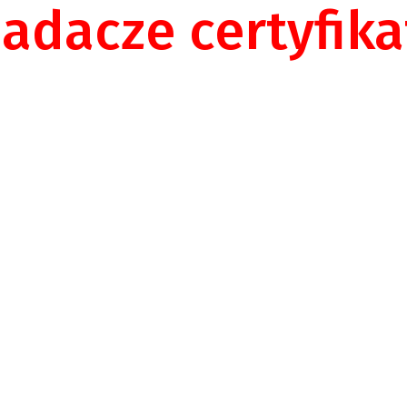
iadacze certyfik