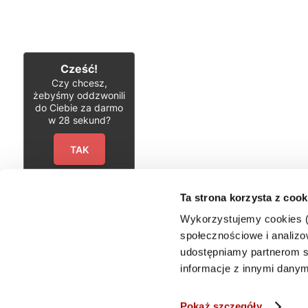
Cześć!
Czy chcesz,
żebyśmy oddzwonili
do Ciebie za darmo
w
28
sekund?
TAK
Ta strona korzysta z cook
Wykorzystujemy cookies (c
« Starsze wpisy
społecznościowe i analizow
udostępniamy partnerom s
informacje z innymi danym
Pokaż szczegóły